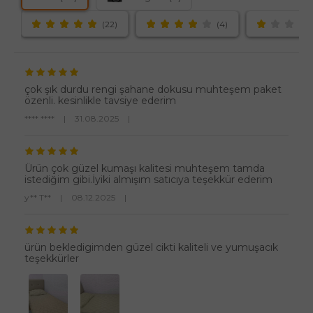
(22)
(4)
çok şık durdu rengi şahane dokusu muhteşem paket
özenli. kesinlikle tavsiye ederim
**** ****
|
31.08.2025
|
Ürün çok güzel kumaşı kalitesi muhteşem tamda
istediğim gibi.İyiki almışım satıcıya teşekkür ederim
y** T**
|
08.12.2025
|
ürün bekledigimden güzel cikti kaliteli ve yumuşacık
teşekkürler