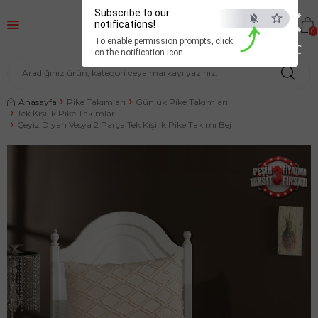
×
Subscribe to our
notifications!
0
To enable permission prompts, click
ESC
on the notification icon
Anasayfa
Pike Takımları
Günlük Pike Takımları
Tek Kişilik Pike Takımları
Çeyiz Diyarı Vesya 2 Parça Tek Kişilik Pike Takımı Bej