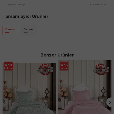
Kaynak: Trendyol
⚡ CollectAction
Tamamlayıcı Ürünler
Banner
Banner
Benzer Ürünler
%
39
%
33
İndirim
İndirim