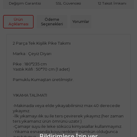
Değişim Garantisi
SSL Güvencesi
12 Taksit İmkanı
Ürün
Ödeme
Yorumlar
Açıklaması
Seçenekleri
2 Parça Tek Kişilik Pike Takımı
Marka : Çeyiz Diyarı
Pike : 180*235 cm
Yastık Kılıfı : 50*70 cm (1 adet)
Pamuklu Kumaştan üretilmiştir.
YIKAMA TALİMATI
-Makinada veya elde yıkayabilirsiniz max 40 derecede
yıkayınız.
-İlk yıkamayı ılık su ile ters çevirerek yıkayınız.(her zaman
ters yıkamanız ürün ömrünü uzatır.)
-Çamaşır suyu ile leke sökücü kimyasallar kullanmayınız.
-Yıkama esnasında koyu renkleri mümkün olduğunca
Bildirimlere İzin ver
ayrı tutunuz.