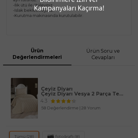
-Ilık ütü ile ütüleyiniz.
Kampanyaları Kaçırma!
-Islak bekletmeyiniz.
-Kurutma makinasında kurutulabilir.
Ürün
Ürün Soru ve
Değerlendirmeleri
Cevapları
Çeyiz Diyarı
Çeyiz Diyarı Vesya 2 Parça Tek Kişilik Pike Takımı Bej
4.3
58 Değerlendirme
|
28 Yorum
Tümü (28)
fotoğraflı (8)