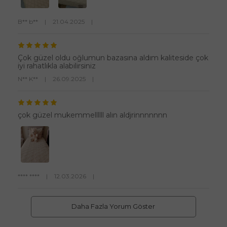
B** b**
|
21.04.2025
|
Çok güzel oldu oğlumun bazasına aldım kaliteside çok
iyi rahatlıkla alabilirsiniz
N** K**
|
26.09.2025
|
çok güzel mukemmellllll alın aldjrinnnnnnn
**** ****
|
12.03.2026
|
Daha Fazla Yorum Göster