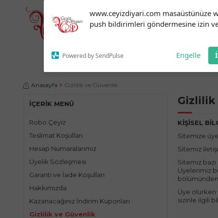
Subscribe to our
www.ceyizdiyari.com masaüstünüze 
notifications!
push bildirimleri göndermesine izin ve
To enable permission prompts, click
on the notification icon
Engelle
Powered by SendPulse
NEVRESIM TAKIMLARI
ÇEYIZLIK ÜRÜNLER
YATA
Anasayfa
Gizlilik ve Güvenlik
Gizlili
İÇERIK MENÜ
Robo Çeyiz
KİŞİSEL BİL
Teslimat Koşulları
Sitemize üye 
Hesap Numaralarımız
Sitemiz ileti
Üyelik Sözleşmesi
Sitemiz bazı
Üyelerimiz bu
Garanti ve İade Koşulları
bölümünden b
Hakkımızda
Üye olurken v
sizinle ilgil
Kazanacağınız İndirim Kuponları
Gizlilik ve Güvenlik