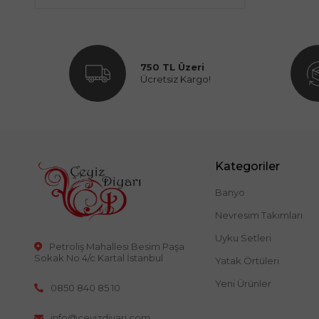
750 TL Üzeri
Ücretsiz Kargo!
Kategoriler
Banyo
Nevresim Takımları
Uyku Setleri
Petroliş Mahallesi Besim Paşa
Sokak No 4/c Kartal İstanbul
Yatak Örtüleri
Yeni Ürünler
0850 840 85 10
info@ceyizdiyari.com