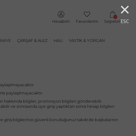
×
0
ESC
Hesabım
Favorilerim
Sepetim
ANIYE
ÇARŞAF & ALEZ
HALI
YASTIK & YORGAN
paylaşılmayacaktır.
erle paylaşılmayacaktır.
 hakkında bilgiler, promosyon bilgileri gönderebilir.
ilir ve sonrasında üye girişi yaptıktan sonra hesap bilgileri
Üye giriş bilgilerinizi güvenli koruduğunuz takdirde başkalarının