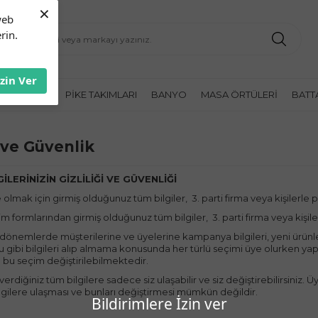
×
web
rin.
İzin Ver
K ÖRTÜLERI
PIKE TAKIMLARI
BANYO
MASA ÖRTÜLERI
BATT
k ve Güvenlik
GİLERİNİZİN GİZLİLİĞİ VE GÜVENLİĞİ
olmak için girmiş olduğunuz tüm bilgiler, 3. parti firma veya kişilerle 
şim formlarından girmiş olduğunuz tüm bilgiler, 3. parti firma veya kişil
 dönemlerde müşterilerine ve üyelerine kampanya bilgileri, yeni ürünler
 gibi bilgileri alıp almama konusunda her türlü seçimi üye olurken yapab
u seçim değiştirilebilmektedir.
erdiğiniz tüm bilgilere sadece siz ulaşabilir ve siz değiştirebilirsiniz. 
i bilgilere ulaşması ve bunları değiştirmesi mümkün değildir.
Bildirimlere İzin ver