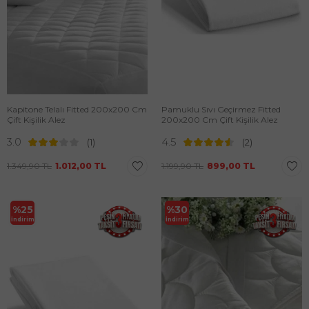
Kapitone Telalı Fitted 200x200 Cm
Pamuklu Sıvı Geçirmez Fitted
Çift Kişilik Alez
200x200 Cm Çift Kişilik Alez
3.0
4.5
(1)
(2)
1.349,90
TL
1.012,00
TL
1.199,90
TL
899,00
TL
%
25
%
30
İndirim
İndirim