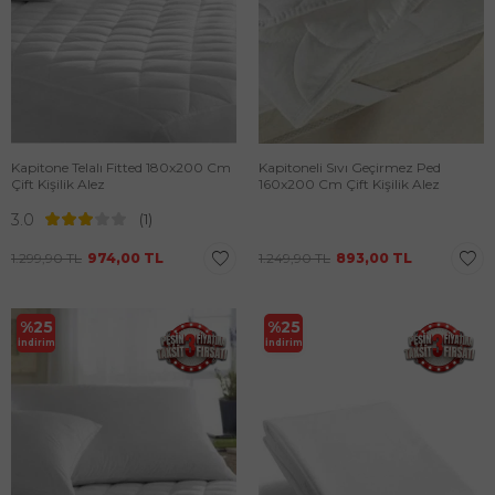
Kapitone Telalı Fitted 180x200 Cm
Kapitoneli Sıvı Geçirmez Ped
Çift Kişilik Alez
160x200 Cm Çift Kişilik Alez
3.0
(1)
1.299,90
TL
974,00
TL
1.249,90
TL
893,00
TL
%
25
%
25
İndirim
İndirim