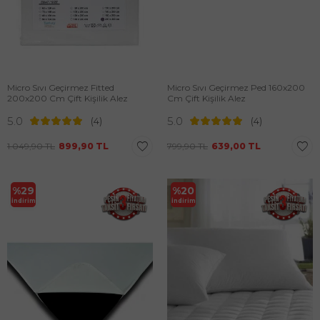
Micro Sıvı Geçirmez Fitted
Micro Sıvı Geçirmez Ped 160x200
200x200 Cm Çift Kişilik Alez
Cm Çift Kişilik Alez
5.0
5.0
(4)
(4)
1.049,90
TL
899,90
TL
799,90
TL
639,00
TL
%
29
%
20
İndirim
İndirim