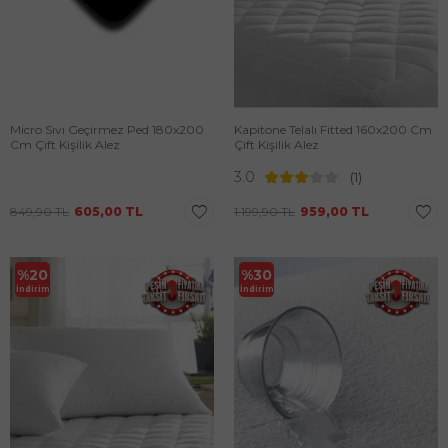
Micro Sıvı Geçirmez Ped 180x200
Kapitone Telalı Fitted 160x200 Cm
Cm Çift Kişilik Alez
Çift Kişilik Alez
3.0
(1)
849,90
TL
605,00
TL
1.199,90
TL
959,00
TL
%
20
%
30
İndirim
İndirim