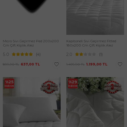
Micro Sıvı Geçirmez Ped 200x200
Kapitoneli Sıvı Geçirmez Fitted
Cm Çift Kişilik Alez
180x200 Cm Çift Kişilik Alez
5.0
2.0
(4)
(1)
899,90
TL
637,00
TL
1.499,90
TL
1.199,00
TL
%
25
%
29
İndirim
İndirim