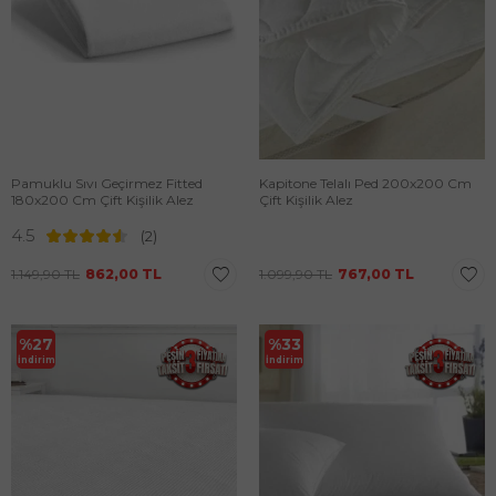
Pamuklu Sıvı Geçirmez Fitted
Kapitone Telalı Ped 200x200 Cm
180x200 Cm Çift Kişilik Alez
Çift Kişilik Alez
4.5
(2)
1.149,90
TL
862,00
TL
1.099,90
TL
767,00
TL
%
27
%
33
İndirim
İndirim