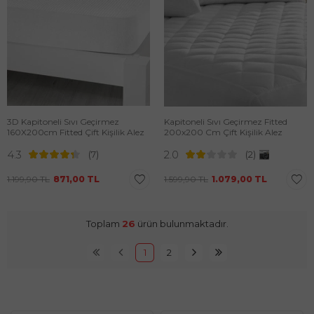
3D Kapitoneli Sıvı Geçirmez
Kapitoneli Sıvı Geçirmez Fitted
160X200cm Fitted Çift Kişilik Alez
200x200 Cm Çift Kişilik Alez
4.3
2.0
(7)
(2)
1.199,90
TL
871,00
TL
1.599,90
TL
1.079,00
TL
Toplam
26
ürün bulunmaktadır.
1
2