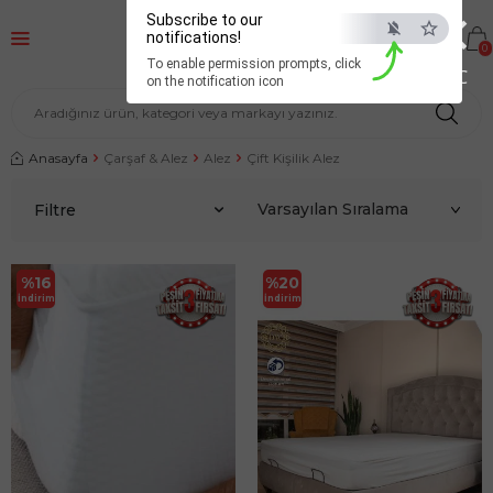
×
Subscribe to our
notifications!
0
To enable permission prompts, click
ESC
on the notification icon
Anasayfa
Çarşaf & Alez
Alez
Çift Kişilik Alez
Filtre
%
16
%
20
İndirim
İndirim