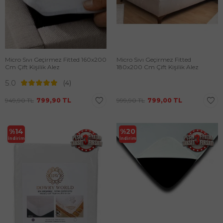
Micro Sıvı Geçirmez Fitted 160x200
Micro Sıvı Geçirmez Fitted
Cm Çift Kişilik Alez
180x200 Cm Çift Kişilik Alez
5.0
(4)
949,90
TL
799,90
TL
999,90
TL
799,00
TL
%
14
%
20
İndirim
İndirim