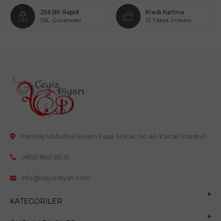
256 Bit Rapid
Kredi Kartına
SSL Güvencesi
12 Taksit İmkanı
Petroliş Mahallesi Besim Paşa Sokak No 4/c Kartal İstanbul
0850 840 85 10
info@ceyizdiyari.com
KATEGORILER