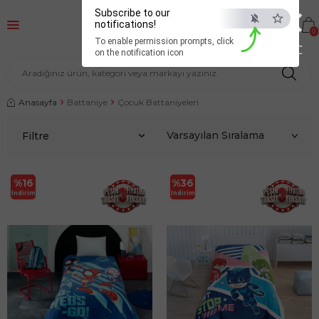
×
Subscribe to our
notifications!
0
To enable permission prompts, click
ESC
on the notification icon
Anasayfa
Battaniye
Çocuk Battaniyeleri
Filtre
%
16
%
36
İndirim
İndirim