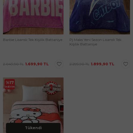
Barbie Lisanslı Tek Kişilik Battaniye
Pj Maks Yeni Sezon Lisanslı Tek
Kişilik Battaniye
2.049,90
TL
1.699,90
TL
2.299,90
TL
1.899,90
TL
%
17
İndirim
Tükendi