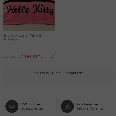
Hello Kitty Lisanslı Tek Kişilik
Battaniye
2.049,90
TL
1.699,90
TL
Toplam
15
ürün bulunmaktadır.
750 TL Üzeri
Para İadesi ve
Ücretsiz Kargo!
Değişim Garantisi