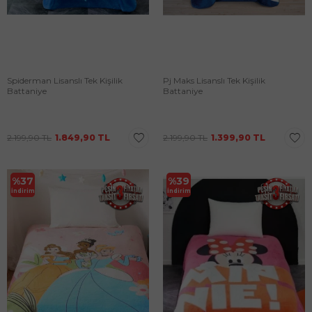
Spiderman Lisanslı Tek Kişilik
Pj Maks Lisanslı Tek Kişilik
Battaniye
Battaniye
2.199,90
TL
1.849,90
TL
2.199,90
TL
1.399,90
TL
%
37
%
39
İndirim
İndirim