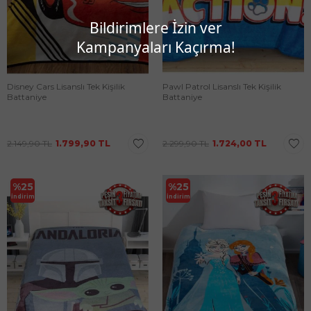
Bildirimlere İzin ver
Kampanyaları Kaçırma!
Disney Cars Lisanslı Tek Kişilik
Pawl Patrol Lisanslı Tek Kişilik
Battaniye
Battaniye
2.149,90
TL
1.799,90
TL
2.299,90
TL
1.724,00
TL
%
25
%
25
İndirim
İndirim