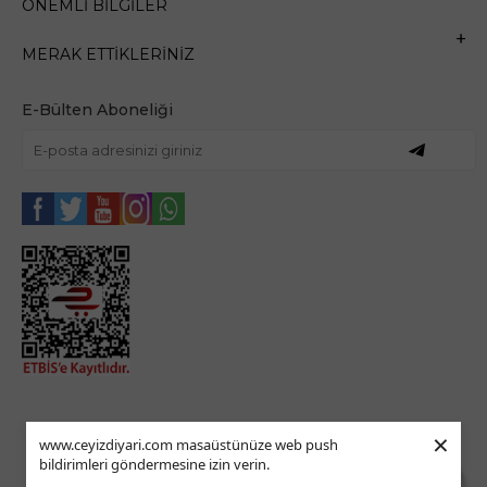
ÖNEMLI BILGILER
MERAK ETTIKLERINIZ
E-Bülten Aboneliği
×
www.ceyizdiyari.com masaüstünüze web push
bildirimleri göndermesine izin verin.