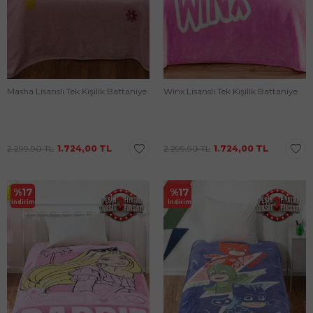
Masha Lisanslı Tek Kişilik Battaniye
Winx Lisanslı Tek Kişilik Battaniye
2.299,90
TL
1.724,00
TL
2.299,90
TL
1.724,00
TL
%
17
%
17
İndirim
İndirim