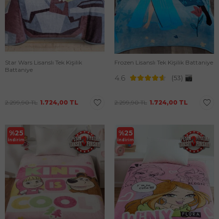
Star Wars Lisanslı Tek Kişilik
Frozen Lisanslı Tek Kişilik Battaniye
Battaniye
4.6
(53)
2.299,90
TL
1.724,00
TL
2.299,90
TL
1.724,00
TL
%
25
%
25
İndirim
İndirim