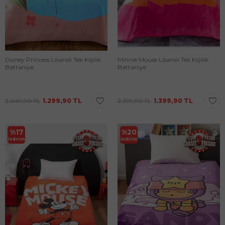
Disney Princess Lisanslı Tek Kişilik
Minnie Mouse Lisanslı Tek Kişilik
Battaniye
Battaniye
2.049,90
TL
1.299,90
TL
2.299,90
TL
1.399,90
TL
%
17
%
20
İndirim
İndirim