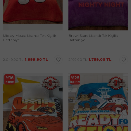
Mickey Mouse Lisanslı Tek Kişilik
Brawl Stars Lisanslı Tek Kişilik
Battaniye
Battaniye
2.049,90
TL
1.699,90
TL
2.199,90
TL
1.759,00
TL
%
16
%
25
İndirim
İndirim