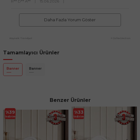
R** D** A**
|
15.06.2026
|
Daha Fazla Yorum Göster
Kaynak: Trendyol
⚡ CollectAction
Tamamlayıcı Ürünler
Banner
Banner
Benzer Ürünler
%
39
%
33
İndirim
İndirim