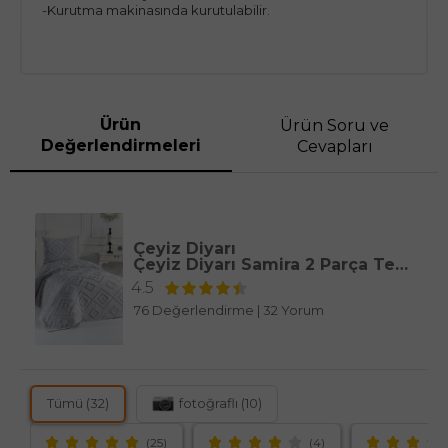
-Kurutma makinasında kurutulabilir.
Ürün
Ürün Soru ve
Değerlendirmeleri
Cevapları
Çeyiz Diyarı
Çeyiz Diyarı Samira 2 Parça Tek Kişilik Pike Takımı Gri
4.5
76 Değerlendirme
|
32 Yorum
Tümü (32)
fotoğraflı (10)
(25)
(4)