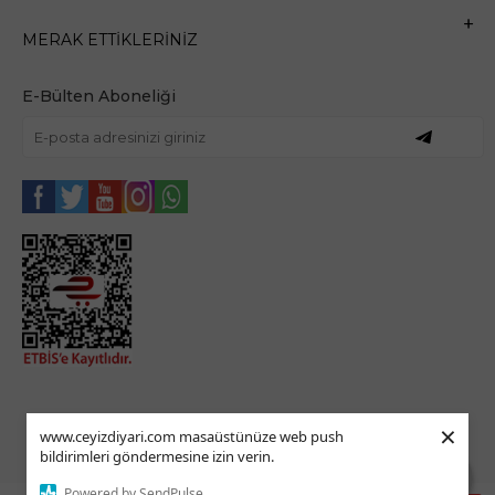
MERAK ETTIKLERINIZ
E-Bülten Aboneliği
×
www.ceyizdiyari.com masaüstünüze web push
bildirimleri göndermesine izin verin.
Ajanstek E-Ticaret Danışmanlığı Tarafından Yapılmıştır.
Powered by SendPulse