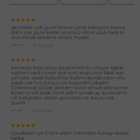
gerçekten çok güzel teretut içinde kalmıştım kızıma
aldım çok güzel kaliteli sorunsuz elime ulaştı harik bir
örun bende kendime alıcam İnşallah
**** ****
|
19.02.2026
|
ben kolay kolay biseyi begenmem bu ortuyle ilgilide
suphem vardi incedir diye evet dogru ince fakat agir
yani pike olarak kullanilmaz kullanmayinda zaten ortu
olarak cok hos duruyo cok begendim yikadim
30derecede 600de sıktırdım sorun olmadi alınir bence
kizlarima tek kisilik 2tane aldim sonraki ay da kendime
cift kisiliginden alicam goruntusu ve durusu cok
guzelll
L** N**
|
23.09.2025
|
Çocuklarım için 3 tane aldım indirimden kumaşı deseni
harika