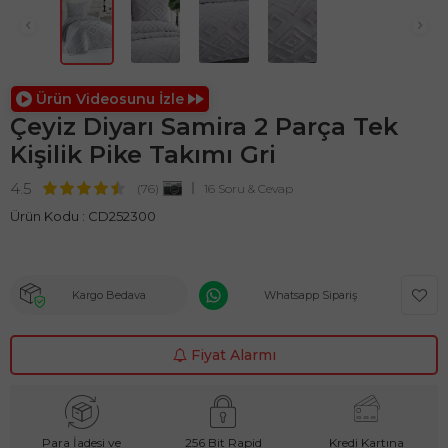
Ürün Videosunu İzle
Çeyiz Diyarı Samira 2 Parça Tek
Kişilik Pike Takımı Gri
4.5
(76)
16 Soru & Cevap
Ürün Kodu :
CD252300
Kargo Bedava
Whatsapp Sipariş
Fiyat Alarmı
Para İadesi ve
256 Bit Rapid
Kredi Kartına