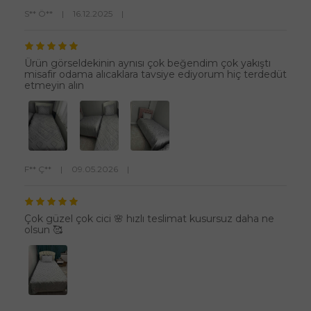
S** Ö**
|
16.12.2025
|
Ürün görseldekinin aynısı çok beğendim çok yakıştı
misafir odama alıcaklara tavsiye ediyorum hiç terdedüt
etmeyin alın
F** Ç**
|
09.05.2026
|
Çok güzel çok cici 🌸 hızlı teslimat kusursuz daha ne
olsun 🥰