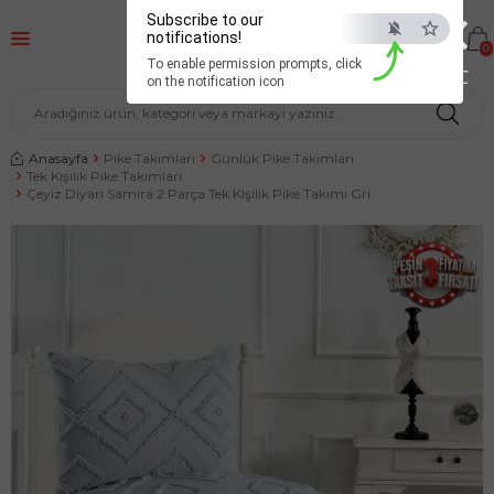
×
Subscribe to our
notifications!
0
To enable permission prompts, click
ESC
on the notification icon
Anasayfa
Pike Takımları
Günlük Pike Takımları
Tek Kişilik Pike Takımları
Çeyiz Diyarı Samira 2 Parça Tek Kişilik Pike Takımı Gri