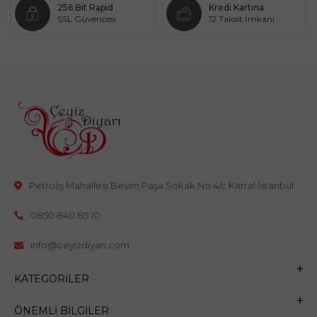
256 Bit Rapid
Kredi Kartına
SSL Güvencesi
12 Taksit İmkanı
Petroliş Mahallesi Besim Paşa Sokak No 4/c Kartal İstanbul
0850 840 85 10
info@ceyizdiyari.com
KATEGORILER
ÖNEMLI BILGILER