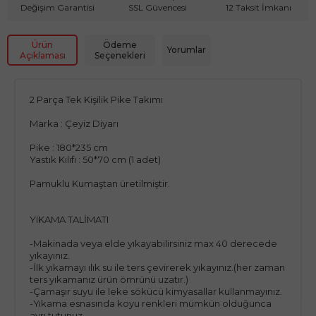
Değişim Garantisi
SSL Güvencesi
12 Taksit İmkanı
Ürün
Ödeme
Yorumlar
Açıklaması
Seçenekleri
2 Parça Tek Kişilik Pike Takımı
Marka : Çeyiz Diyarı
Pike : 180*235 cm
Yastık Kılıfı : 50*70 cm (1 adet)
Pamuklu Kumaştan üretilmiştir.
YIKAMA TALİMATI
-Makinada veya elde yıkayabilirsiniz max 40 derecede
yıkayınız.
-İlk yıkamayı ılık su ile ters çevirerek yıkayınız.(her zaman
ters yıkamanız ürün ömrünü uzatır.)
-Çamaşır suyu ile leke sökücü kimyasallar kullanmayınız.
-Yıkama esnasında koyu renkleri mümkün olduğunca
ayrı tutunuz.