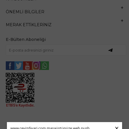
ÖNEMLI BILGILER
MERAK ETTIKLERINIZ
E-Bülten Aboneliği
×
www.ceyizdiyari.com masaüstünüze web push