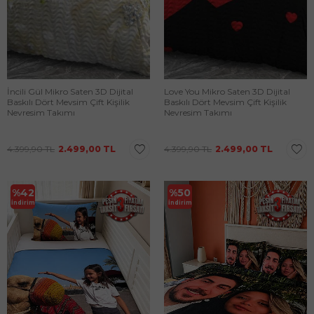
İncili Gül Mikro Saten 3D Dijital
Love You Mikro Saten 3D Dijital
Baskılı Dört Mevsim Çift Kişilik
Baskılı Dört Mevsim Çift Kişilik
Nevresim Takımı
Nevresim Takımı
4.399,90
TL
2.499,00
TL
4.399,90
TL
2.499,00
TL
%
42
%
50
İndirim
İndirim