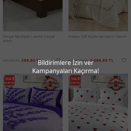
Penye Tek Kişilik Lastikli Çarşaf
Malibu Çift Kişilik Nevresim Takımı
Krem
499,90
TL
299,90
TL
4.349,90
TL
2.299,90
TL
Bildirimlere İzin ver
Kampanyaları Kaçırma!
%
43
%
43
İndirim
İndirim