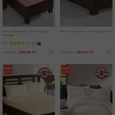
Penye Tek Kişilik Lastikli Çarşaf
Penye Tek Kişilik Lastikli Çarşaf Lila
Pembe
3.7
(3)
499,90
TL
299,90
TL
499,90
TL
299,90
TL
%
40
%
47
İndirim
İndirim