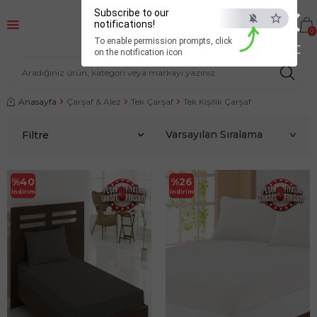
×
Subscribe to our
notifications!
0
To enable permission prompts, click
ESC
on the notification icon
Anasayfa
Çarşaf & Alez
Tek Çarşaf
Tek Kişilik Çarşaf
Filtre
%
40
%
26
İndirim
İndirim