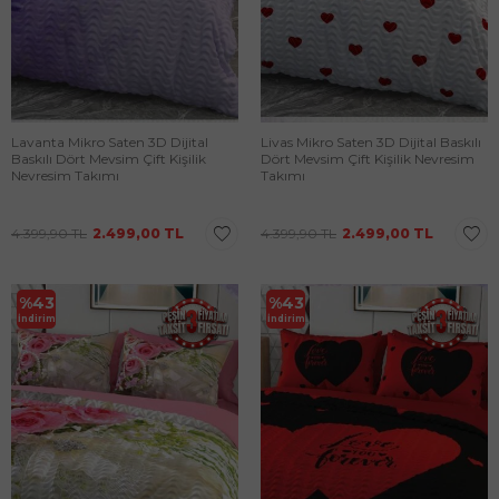
Lavanta Mikro Saten 3D Dijital
Livas Mikro Saten 3D Dijital Baskılı
Baskılı Dört Mevsim Çift Kişilik
Dört Mevsim Çift Kişilik Nevresim
Nevresim Takımı
Takımı
4.399,90
TL
2.499,00
TL
4.399,90
TL
2.499,00
TL
%
43
%
43
İndirim
İndirim