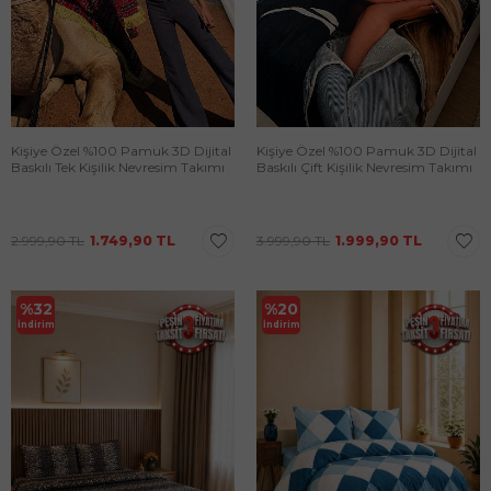
Kişiye Özel %100 Pamuk 3D Dijital
Kişiye Özel %100 Pamuk 3D Dijital
Baskılı Tek Kişilik Nevresim Takımı
Baskılı Çift Kişilik Nevresim Takımı
2.999,90
TL
1.749,90
TL
3.999,90
TL
1.999,90
TL
%
32
%
20
İndirim
İndirim