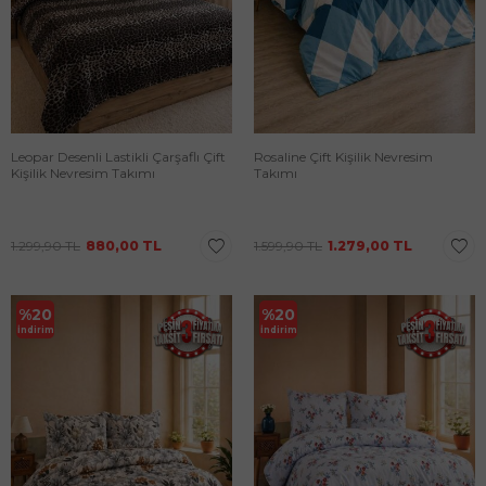
Leopar Desenli Lastikli Çarşaflı Çift
Rosaline Çift Kişilik Nevresim
Kişilik Nevresim Takımı
Takımı
1.299,90
TL
880,00
TL
1.599,90
TL
1.279,00
TL
%
20
%
20
İndirim
İndirim