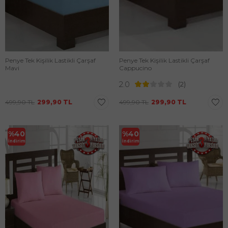
Penye Tek Kişilik Lastikli Çarşaf
Penye Tek Kişilik Lastikli Çarşaf
Mavi
Cappucino
2.0
(2)
499,90
TL
299,90
TL
499,90
TL
299,90
TL
%
40
%
40
İndirim
İndirim