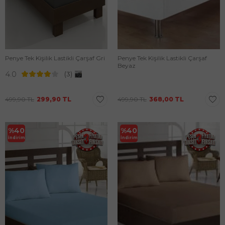
Penye Tek Kişilik Lastikli Çarşaf Gri
Penye Tek Kişilik Lastikli Çarşaf
Beyaz
4.0
(3)
499,90
TL
299,90
TL
499,90
TL
368,00
TL
%
40
%
40
İndirim
İndirim