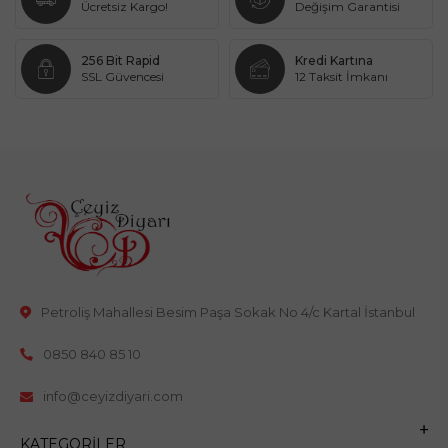
Ücretsiz Kargo!
Değişim Garantisi
256 Bit Rapid
Kredi Kartına
SSL Güvencesi
12 Taksit İmkanı
Petroliş Mahallesi Besim Paşa Sokak No 4/c Kartal İstanbul
0850 840 85 10
info@ceyizdiyari.com
KATEGORILER