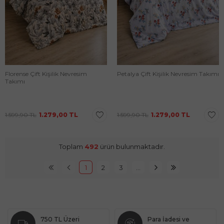
Florense Çift Kişilik Nevresim
Petalya Çift Kişilik Nevresim Takımı
Takımı
1.599,90
TL
1.279,00
TL
1.599,90
TL
1.279,00
TL
Toplam
492
ürün bulunmaktadır.
1
2
3
…
750 TL Üzeri
Para İadesi ve