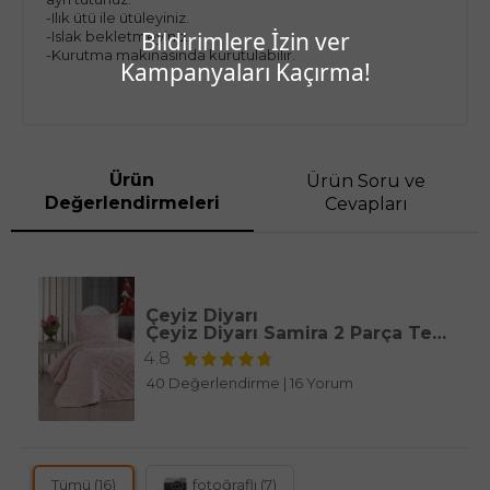
-Ilık ütü ile ütüleyiniz.
Bildirimlere İzin ver
-Islak bekletmeyiniz.
-Kurutma makinasında kurutulabilir.
Kampanyaları Kaçırma!
Ürün
Ürün Soru ve
Değerlendirmeleri
Cevapları
Çeyiz Diyarı
Çeyiz Diyarı Samira 2 Parça Tek Kişilik Pike Takımı Pudra
4.8
40 Değerlendirme
|
16 Yorum
Tümü (16)
fotoğraflı (7)