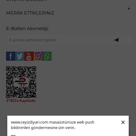
MERAK ETTIKLERINIZ
E-Bülten Aboneliği
×
www.ceyizdiyari.com masaüstünüze web push
bildirimleri göndermesine izin verin.