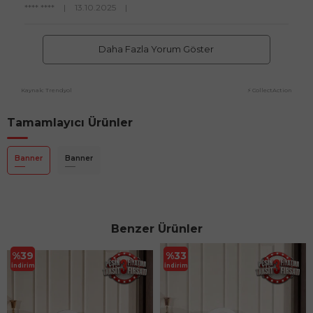
**** ****
|
13.10.2025
|
Daha Fazla Yorum Göster
Kaynak: Trendyol
⚡ CollectAction
Tamamlayıcı Ürünler
Banner
Banner
Benzer Ürünler
%
39
%
33
İndirim
İndirim