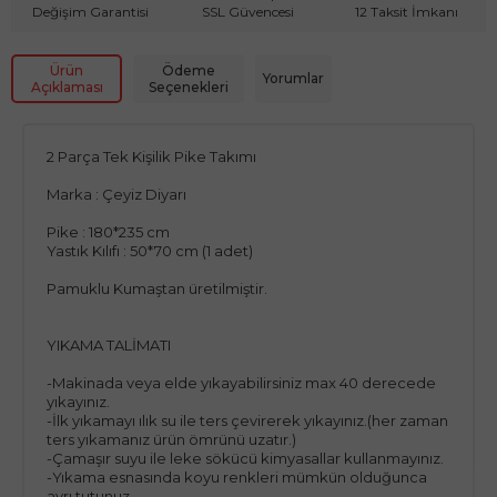
Değişim Garantisi
SSL Güvencesi
12 Taksit İmkanı
Ürün
Ödeme
Yorumlar
Açıklaması
Seçenekleri
2 Parça Tek Kişilik Pike Takımı
Marka : Çeyiz Diyarı
Pike : 180*235 cm
Yastık Kılıfı : 50*70 cm (1 adet)
Pamuklu Kumaştan üretilmiştir.
YIKAMA TALİMATI
-Makinada veya elde yıkayabilirsiniz max 40 derecede
yıkayınız.
-İlk yıkamayı ılık su ile ters çevirerek yıkayınız.(her zaman
ters yıkamanız ürün ömrünü uzatır.)
-Çamaşır suyu ile leke sökücü kimyasallar kullanmayınız.
-Yıkama esnasında koyu renkleri mümkün olduğunca
ayrı tutunuz.