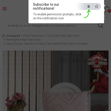
×
Subscribe to our
notifications!
0
To enable permission prompts, click
ESC
on the notification icon
Anasayfa
Pike Takımları
Günlük Pike Takımları
Tek Kişilik Pike Takımları
Çeyiz Diyarı Samira 2 Parça Tek Kişilik Pike Takımı Pudra