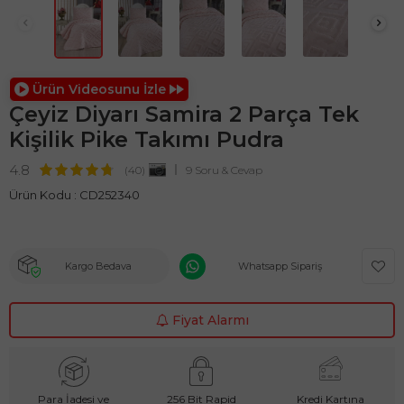
Ürün Videosunu İzle
Çeyiz Diyarı Samira 2 Parça Tek
Kişilik Pike Takımı Pudra
4.8
(40)
9 Soru & Cevap
Ürün Kodu :
CD252340
Kargo Bedava
Whatsapp Sipariş
Fiyat Alarmı
Para İadesi ve
256 Bit Rapid
Kredi Kartına