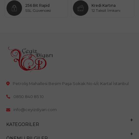
256 Bit Rapid
Kredi Kartına
SSL Güvencesi
12 Taksit İmkanı
Petroliş Mahallesi Besim Paşa Sokak No 4/c Kartal İstanbul
0850 840 85 10
info@ceyizdiyari.com
KATEGORILER
ÖNEMLI BILGILER