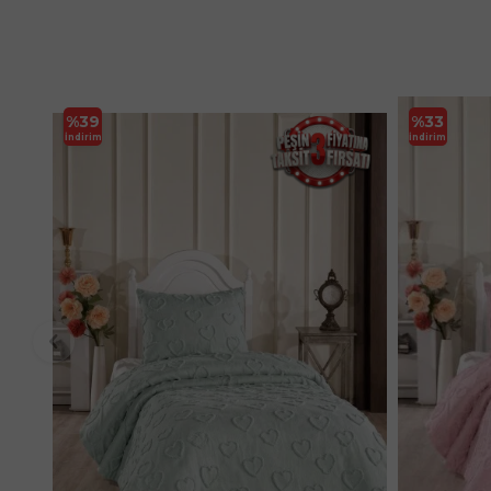
%
39
%
33
İndirim
İndirim