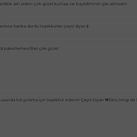
likle alın aldırın çok güzel kumaşı var bayildimmm iyiki almissim
rince harika durdu teşekkürler çeyiz diyarı🌷
i paketlemesi filan çok güzel
tusunda kargolama için teşekkür ederim Çeyiz Diyarı 🩶Ekru rengi de 