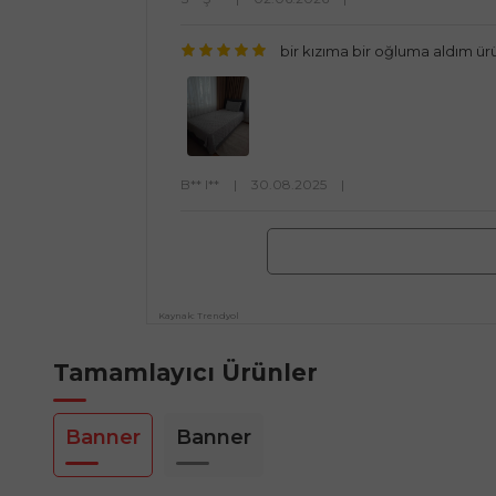
bir kızıma bir oğluma aldım ür
B** I**
|
30.08.2025
|
Kaynak: Trendyol
Tamamlayıcı Ürünler
Banner
Banner