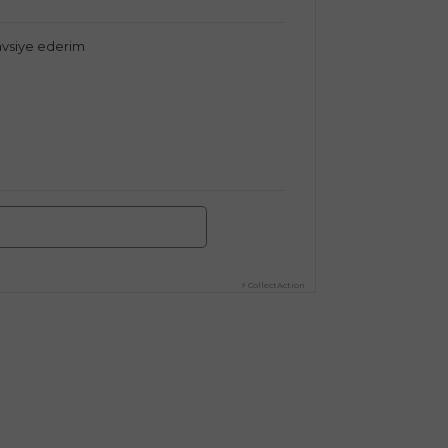
tavsiye ederim
⚡ CollectAction