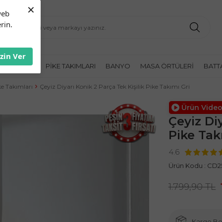
×
web
rin.
İzin Ver
K ÖRTÜLERI
PIKE TAKIMLARI
BANYO
MASA ÖRTÜLERI
BATT
ike Takımları
Çeyiz Diyarı Konik 2 Parça Tek Kişilik Pike Takımı Gri
Ürün Video
Çeyiz Diy
Pike Tak
4.6
Ürün Kodu :
CD2
1.799,90
TL
Kargo B