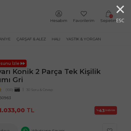
×
0
ESC
Hesabım
Favorilerim
Sepetim
ANIYE
ÇARŞAF & ALEZ
HALI
YASTIK & YORGAN
sunu İzle
arı Konik 2 Parça Tek Kişilik
ımı Gri
(100)
30 Soru & Cevap
50963
1.033,00
TL
43
%
İndirim
edava
Whatsapp Sipariş