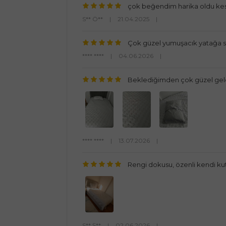
çok beğendim harika oldu kesin
S** Ö**
|
21.04.2025
|
Çok güzel yumuşacık yatağa se
**** ****
|
04.06.2026
|
Beklediğimden çok güzel geld
**** ****
|
13.07.2026
|
Rengi dokusu, özenli kendi ku
S** Ş**
|
02.06.2026
|