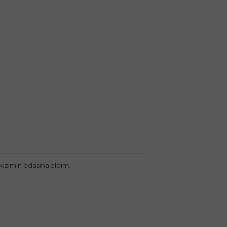
kızımın odasına aldım.