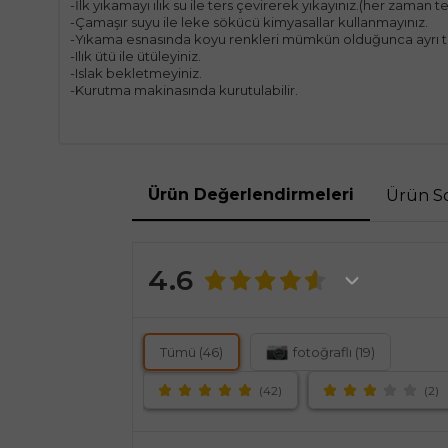
-İlk yıkamayı ılık su ile ters çevirerek yıkayınız.(her zaman 
-Çamaşır suyu ile leke sökücü kimyasallar kullanmayınız.
-Yıkama esnasında koyu renkleri mümkün olduğunca ayrı t
-Ilık ütü ile ütüleyiniz.
-Islak bekletmeyiniz.
-Kurutma makinasında kurutulabilir.
Ürün Değerlendirmeleri
Ürün So
4.6
Tümü (46)
fotoğraflı (19)
(42)
(2)