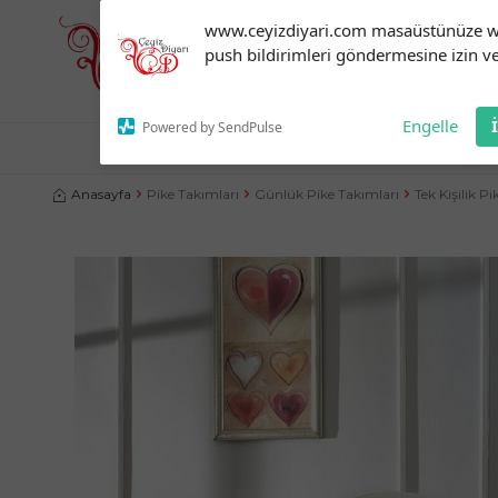
Subscribe to our
www.ceyizdiyari.com masaüstünüze 
notifications!
push bildirimleri göndermesine izin ve
To enable permission prompts, click
on the notification icon
Engelle
Powered by SendPulse
NEVRESIM TAKIMLARI
ÇEYIZLIK ÜRÜNLER
YATA
Anasayfa
Pike Takımları
Günlük Pike Takımları
Tek Kişilik P