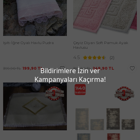
Işıltı İğne Oyalı Havlu Pudra
Çeyiz Diyarı Soft Pamuk Ayak
Havlusu
4.5
(2)
399,90
TL
199,90
TL
399,90
TL
249,90
TL
Bildirimlere İzin ver
Kampanyaları Kaçırma!
%
40
İndirim