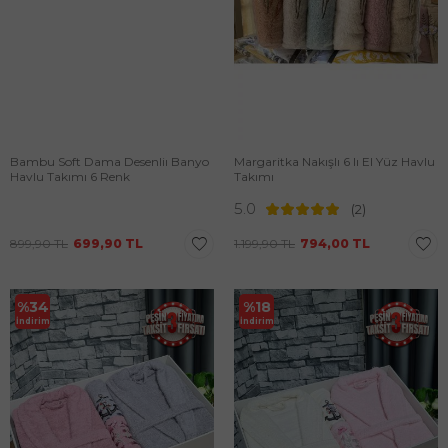
Bambu Soft Dama Desenliı Banyo
Margaritka Nakışlı 6 lı El Yüz Havlu
Havlu Takımı 6 Renk
Takımı
5.0
(2)
899,90
TL
699,90
TL
1.199,90
TL
794,00
TL
%
34
%
18
İndirim
İndirim