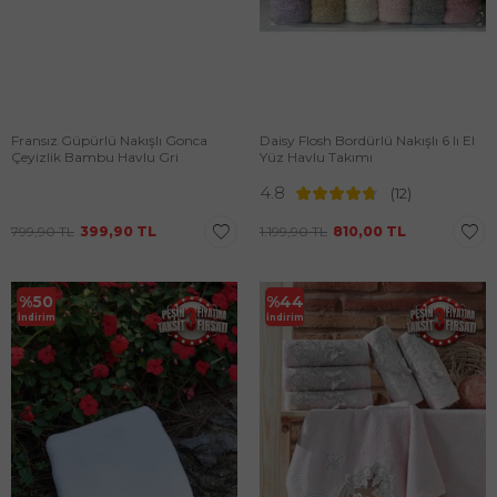
Fransız Güpürlü Nakışlı Gonca
Daisy Flosh Bordürlü Nakışlı 6 lı El
Çeyizlik Bambu Havlu Gri
Yüz Havlu Takımı
4.8
(12)
799,90
TL
399,90
TL
1.199,90
TL
810,00
TL
%
50
%
44
İndirim
İndirim