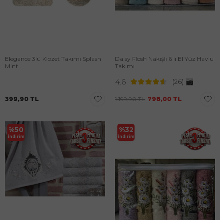
Elegance 3lü Klozet Takımı Splash
Daisy Flosh Nakışlı 6 lı El Yüz Havlu
Mint
Takımı
4.6
(26)
399,90
TL
1.199,90
TL
798,00
TL
%
50
%
32
İndirim
İndirim