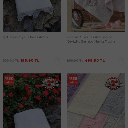
Işıltı İğne Oyalı Havlu Krem
Fransız Güpürlü Kelebeğim
Çeyizlik Bambu Havlu Pudra
399,90
TL
199,90
TL
899,90
TL
499,90
TL
%
50
%
38
İndirim
İndirim