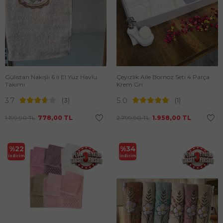
Gülistan Nakışlı 6 lı El Yüz Havlu
Çeyizlik Aile Bornoz Seti 4 Parça
Takımı
Krem Gri
3.7
5.0
(3)
(1)
1.199,90
TL
778,00
TL
2.799,90
TL
1.958,00
TL
%
22
%
34
İndirim
İndirim