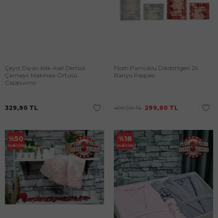
Çeyiz Diyarı Kdk Asel Dertsiz
Flosh Pamuklu Dikdörtgen 2li
Çamaşır Makinası Örtüsü
Banyo Paspası
Cappucino
329,90
TL
499,90
TL
299,90
TL
%
50
%
18
İndirim
İndirim