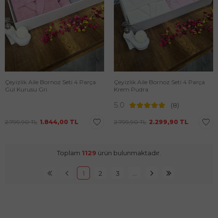
Çeyizlik Aile Bornoz Seti 4 Parça
Çeyizlik Aile Bornoz Seti 4 Parça
Gül Kurusu Gri
Krem Pudra
5.0
(8)
2.799,90
TL
1.844,00
TL
2.799,90
TL
2.299,90
TL
Toplam
1129
ürün bulunmaktadır.
1
2
3
…