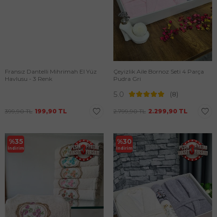
Fransız Dantelli Mihrimah El Yüz
Çeyizlik Aile Bornoz Seti 4 Parça
Havlusu - 3 Renk
Pudra Gri
5.0
(8)
399,90
TL
199,90
TL
2.799,90
TL
2.299,90
TL
%
35
%
30
İndirim
İndirim