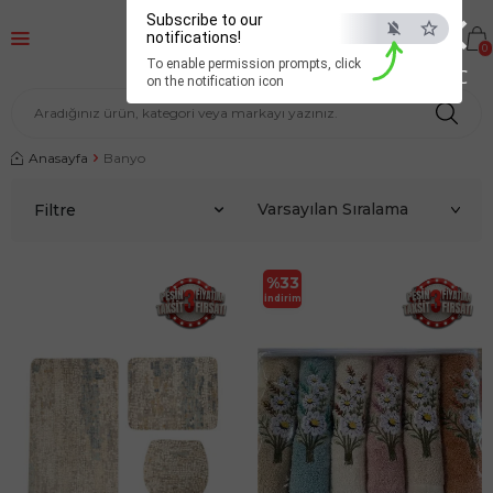
×
Subscribe to our
notifications!
0
To enable permission prompts, click
ESC
on the notification icon
Anasayfa
Banyo
Filtre
%
33
İndirim