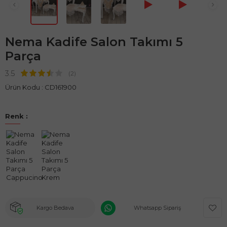
Nema Kadife Salon Takımı 5
Parça
3.5
(2)
Ürün Kodu :
CD161900
Renk :
Kargo Bedava
Whatsapp Sipariş