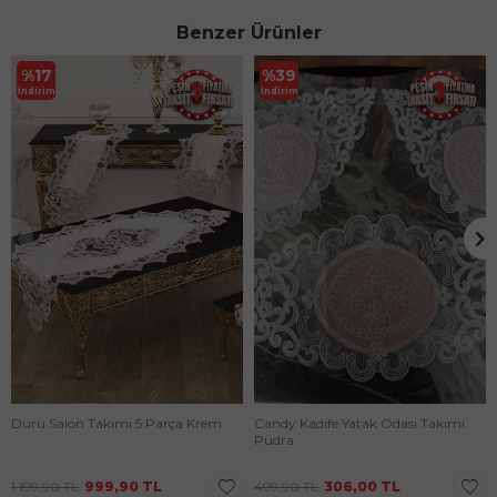
Benzer Ürünler
%
17
%
39
İndirim
İndirim
Duru Salon Takımı 5 Parça Krem
Candy Kadife Yatak Odası Takımı
Pudra
1.199,90
TL
999,90
TL
499,90
TL
306,00
TL