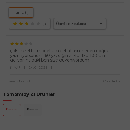
Tümü (1)
(1)
çok güzel bir model. ama ebatlarini neden doğru
yazmıyorsunuz. 160 yazdığınız 140, 120 100 cm
geliyor. halbuki ben size güveniyordum
f** d**
|
24.01.2026
|
Kaynak: Trendyol
⚡ CollectAction
Tamamlayıcı Ürünler
Banner
Banner