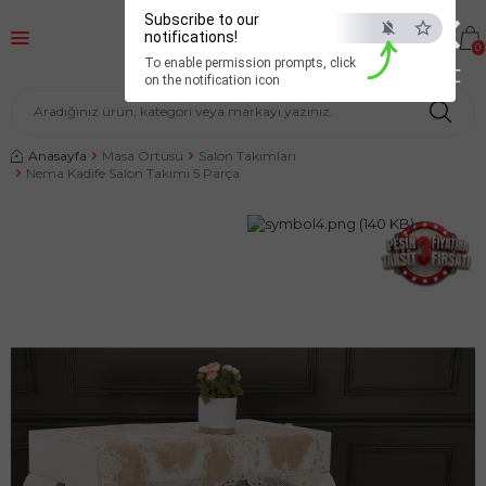
×
Subscribe to our
notifications!
0
To enable permission prompts, click
ESC
on the notification icon
Anasayfa
Masa Örtüsü
Salon Takımları
Nema Kadife Salon Takımı 5 Parça