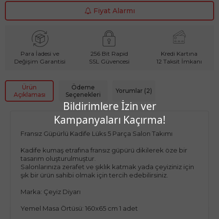
Fiyat Alarmı
Para İadesi ve
256 Bit Rapid
Kredi Kartına
Değişim Garantisi
SSL Güvencesi
12 Taksit İmkanı
Ürün
Ödeme
Yorumlar (2)
Açıklaması
Seçenekleri
Bildirimlere İzin ver
Kampanyaları Kaçırma!
Fransız Güpürlü Kadife Lüks 5 Parça Salon Takımı
Kadife kumaş etrafına fransız güpürü dikilerek öze bir
tasarım oluşturulmuştur.
Salonlarınıza zerafet ve şıklık katmak yada çeyiziniz için
şık bir ürün sahibi olmak için tercih edebilirsiniz.
Marka: Çeyiz Diyarı
Yemel Masa Örtüsü: 160x65 cm 1 adet