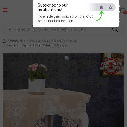
×
Subscribe to our
notifications!
0
To enable permission prompts, click
ESC
on the notification icon
Anasayfa
Masa Örtüsü
Salon Takımları
Neslihan Kadife Salon Takımı 5 Parça