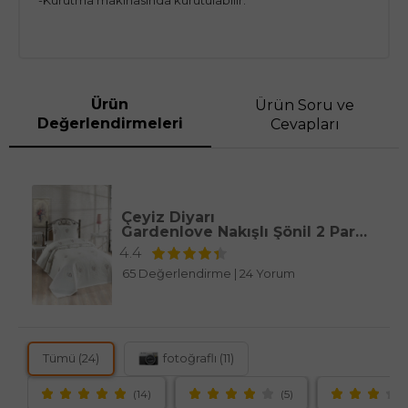
Ürün
Ürün Soru ve
Değerlendirmeleri
Cevapları
Çeyiz Diyarı
Gardenlove Nakışlı Şönil 2 Parça Tek Kişilik Yatak Örtüsü Krem
4.4
65 Değerlendirme
|
24 Yorum
Tümü (24)
fotoğraflı (11)
(14)
(5)