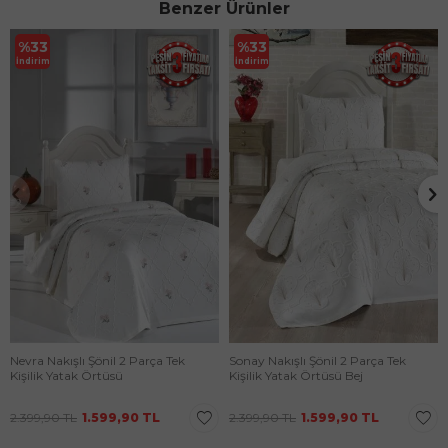
Benzer Ürünler
%
33
%
33
İndirim
İndirim
Nevra Nakışlı Şönil 2 Parça Tek
Sonay Nakışlı Şönil 2 Parça Tek
Kişilik Yatak Örtüsü
Kişilik Yatak Örtüsü Bej
2.399,90
TL
1.599,90
TL
2.399,90
TL
1.599,90
TL