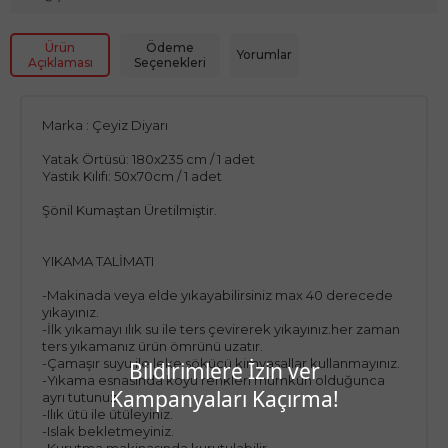
Ürün
Ödeme
Yorumlar
Açıklaması
Seçenekleri
Marka : Çeyiz Diyarı
Yatak Örtüsü: 180x235 cm / 1 adet
Yastık Kılıfı: 50x70cm / 1 adet
Şönil Kumaştan Üretilmiştir.
YIKAMA TALİMATI
-Makinada veya elde yıkayabilirsiniz max 40 derecede
yıkayınız.
-İlk yıkamayı ılık su ile ters çevirerek yıkayınız.her zaman
ters yıkamanız ürün ömrünü uzatır.
-Çamaşır suyu ile leke sökücü kimyasallar kullanmayınız.
Bildirimlere İzin ver
-Yıkama esnasında koyu renkleri mümkün olduğunca
Kampanyaları Kaçırma!
ayrı tutunuz.
-Ilık ütü ile ütüleyiniz.
-Islak bekletmeyiniz.
-Kurutma makinasında kurutulabilir.