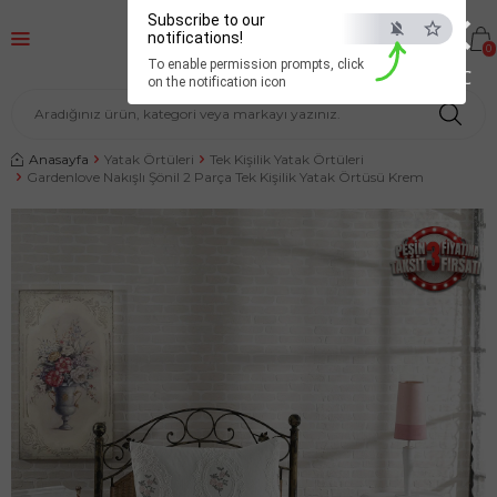
×
Subscribe to our
notifications!
0
To enable permission prompts, click
ESC
on the notification icon
Anasayfa
Yatak Örtüleri
Tek Kişilik Yatak Örtüleri
Gardenlove Nakışlı Şönil 2 Parça Tek Kişilik Yatak Örtüsü Krem