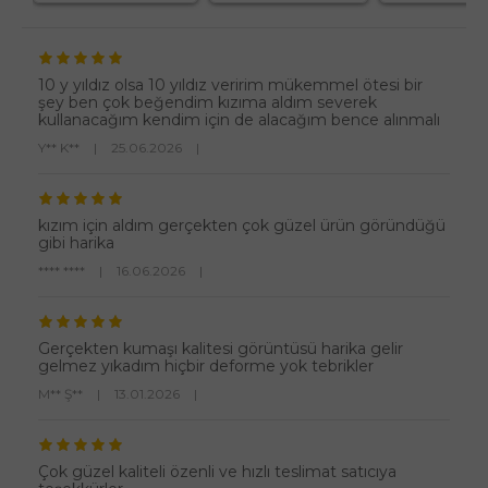
10 y yıldız olsa 10 yıldız veririm mükemmel ötesi bir
şey ben çok beğendim kızıma aldım severek
kullanacağım kendim için de alacağım bence alınmalı
Y** K**
|
25.06.2026
|
kızım için aldım gerçekten çok güzel ürün göründüğü
gibi harika
**** ****
|
16.06.2026
|
Gerçekten kumaşı kalitesi görüntüsü harika gelir
gelmez yıkadım hiçbir deforme yok tebrikler
M** Ş**
|
13.01.2026
|
Çok güzel kaliteli özenli ve hızlı teslimat satıcıya