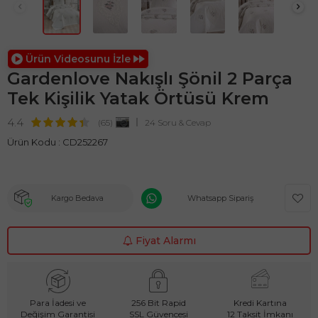
Ürün Videosunu İzle
Gardenlove Nakışlı Şönil 2 Parça
Tek Kişilik Yatak Örtüsü Krem
4.4
(65)
24 Soru & Cevap
Ürün Kodu :
CD252267
Kargo Bedava
Whatsapp Sipariş
Fiyat Alarmı
Para İadesi ve
256 Bit Rapid
Kredi Kartına
Değişim Garantisi
SSL Güvencesi
12 Taksit İmkanı