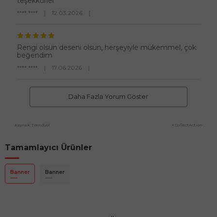
teşekkürler
**** ****
|
12.03.2026
|
Rengi olsun deseni olsun, herşeyiyle mükemmel, çok
beğendim
**** ****
|
17.06.2026
|
Daha Fazla Yorum Göster
Kaynak: Trendyol
⚡ CollectAction
Tamamlayıcı Ürünler
Banner
Banner