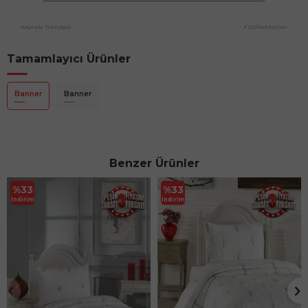
Kaynak: Trendyol
⚡ CollectAction
Tamamlayıcı Ürünler
Banner
Banner
Benzer Ürünler
%
33
%
33
İndirim
İndirim