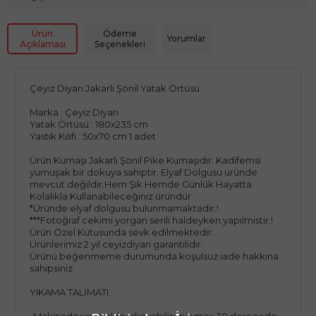
Ürün
Ödeme
Yorumlar
Açıklaması
Seçenekleri
Çeyiz Diyarı Jakarlı Şönil Yatak Örtüsü
Marka : Çeyiz Diyarı
Yatak Örtüsü : 180x235 cm
Yastık Kılıfı : 50x70 cm 1 adet
Ürün Kumaşı Jakarlı Şönil Pike Kumaşıdır. Kadifemsi
yumuşak bir dokuya sahiptir. Elyaf Dolgusu üründe
mevcut değildir.Hem Şık Hemde Günlük Hayatta
Kolalıkla Kullanabileceğiniz üründür.
*Üründe elyaf dolgusu bulunmamaktadir.!
***Fotoğraf cekimi yorgan serili haldeyken yapılmistir.!
Ürün Özel Kutusunda sevk edilmektedir.
Ürünlerimiz 2 yıl ceyizdiyari garantilidir.
Ürünü beğenmeme durumunda koşulsuz iade hakkına
sahipsiniz
YIKAMA TALİMATI
-Makinada veya elde yıkayabilirsiniz max 30 derecede