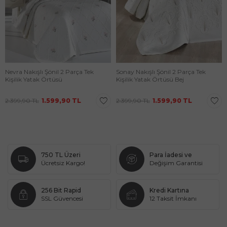
Nevra Nakışlı Şönil 2 Parça Tek
Sonay Nakışlı Şönil 2 Parça Tek
Kişilik Yatak Örtüsü
Kişilik Yatak Örtüsü Bej
2.399,90
TL
1.599,90
TL
2.399,90
TL
1.599,90
TL
750 TL Üzeri
Para İadesi ve
Ücretsiz Kargo!
Değişim Garantisi
256 Bit Rapid
Kredi Kartına
SSL Güvencesi
12 Taksit İmkanı