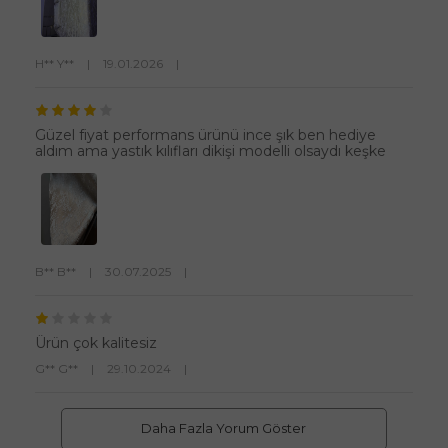
H** Y**
|
19.01.2026
|
Güzel fiyat performans ürünü ince şık ben hediye
aldım ama yastık kılıfları dikişi modelli olsaydı keşke
B** B**
|
30.07.2025
|
Ürün çok kalitesiz
G** G**
|
29.10.2024
|
Daha Fazla Yorum Göster