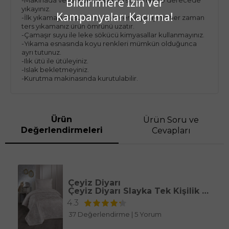
Bildirimlere İzin ver
yıkayınız.
Kampanyaları Kaçırma!
-İlk yıkamayı ılık su ile ters çevirerek yıkayınız.her zaman
ters yıkamanız ürün ömrünü uzatır.
-Çamaşır suyu ile leke sökücü kimyasallar kullanmayınız.
-Yıkama esnasında koyu renkleri mümkün olduğunca
ayrı tutunuz.
-Ilık ütü ile ütüleyiniz.
-Islak bekletmeyiniz.
-Kurutma makinasında kurutulabilir.
Ürün
Ürün Soru ve
Değerlendirmeleri
Cevapları
Çeyiz Diyarı
Çeyiz Diyarı Slayka Tek Kişilik Yatak Örtüsü Cappucino
4.3
37 Değerlendirme
|
5 Yorum