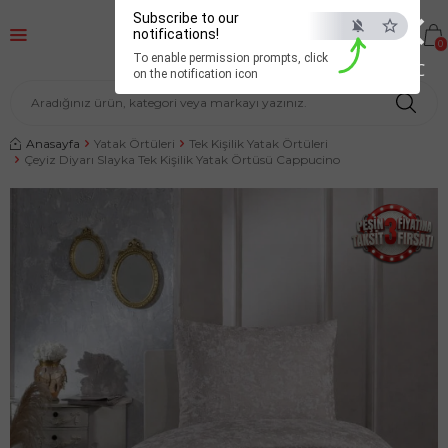
×
Subscribe to our
notifications!
0
To enable permission prompts, click
ESC
on the notification icon
Anasayfa
Yatak Örtüleri
Tek Kişilik Yatak Örtüleri
Çeyiz Diyarı Slayka Tek Kişilik Yatak Örtüsü Cappucino