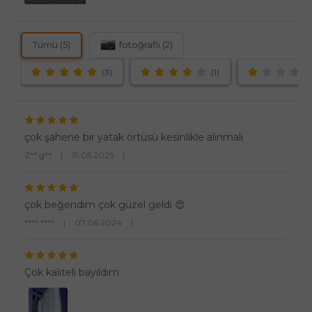
Tümü (5)
fotoğraflı (2)
(3)
(1)
çok şahene bir yatak örtüsü kesinlikle alinmali
Z** g**
|
15.05.2025
|
çok beğendim çok güzel geldi 😍
**** ****
|
07.06.2024
|
Çok kaliteli bayıldım