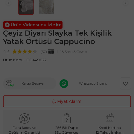
Ürün Videosunu İzle
Çeyiz Diyarı Slayka Tek Kişilik
Yatak Örtüsü Cappucino
4.3
(37)
18 Soru & Cevap
Ürün Kodu :
CD449822
Kargo Bedava
Whatsapp Sipariş
Fiyat Alarmı
Para İadesi ve
256 Bit Rapid
Kredi Kartına
Değişim Garantisi
SSL Güvencesi
12 Taksit İmkanı