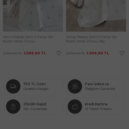
Nevra Nakışlı Şönil 2 Parça Tek
Sonay Nakışlı Şönil 2 Parça Tek
Kişilik Yatak Örtüsü
Kişilik Yatak Örtüsü Bej
2.399,90
TL
1.599,90
TL
2.399,90
TL
1.599,90
TL
750 TL Üzeri
Para İadesi ve
Ücretsiz Kargo!
Değişim Garantisi
256 Bit Rapid
Kredi Kartına
SSL Güvencesi
12 Taksit İmkanı