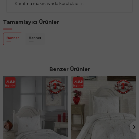
-Kurutma makinasında kurutulabilir.
Tamamlayıcı Ürünler
Banner
Banner
Benzer Ürünler
%
33
%
33
İndirim
İndirim