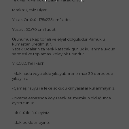
Marka: Çeyiz Diyarı
Yatak Örtüsü : 175x235 cm 1 adet
Yastık : 50x70 cm 1 adet
Ürünümüz kapitoneli ve elyaf dolguludur.Pamuklu
kumaştan üretilmiştir.
Yatak Odalarınıza renk katacak günlük kullanıma uygun
sermesi ve toplaması kolay bir üründür.
YIKAMA TALİMATI
-Makinada veya elde yıkayabilirsiniz max 30 derecede
yıkayınız.
-Çamaşır suyu ile leke sökücü kimyasallar kullanmayınız.
-Yıkama esnasında koyu renkleri mümkün olduğunca
ayrı tutunuz.
-Ilık ütü ile ütüleyiniz.
-Islak bekletmeyiniz.