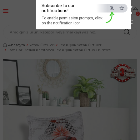
×
Subscribe to our
notifications!
0
To enable permission prompts, click
ESC
on the notification icon
Anasayfa
Yatak Örtüleri
Tek Kişilik Yatak Örtüleri
Fast Car Baskılı Kapitoneli Tek Kişilik Yatak Örtüsü Kırmızı