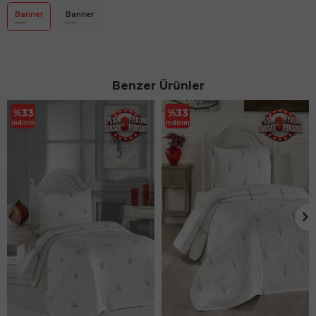
Banner
Banner
Benzer Ürünler
%
33
%
33
İndirim
İndirim