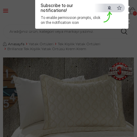
×
Subscribe to our
notifications!
0
To enable permission prompts, click
ESC
on the notification icon
Anasayfa
Yatak Örtüleri
Tek Kişilik Yatak Örtüleri
Brillance Tek Kişilik Yatak Örtüsü Krem Krem