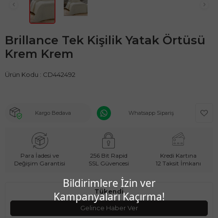
Brillance Tek Kişilik Yatak Örtüsü
Krem Krem
Ürün Kodu :
CD442492
Kargo Bedava
Whatsapp Sipariş
Para İadesi ve
256 Bit Rapid
Kredi Kartına
Değişim Garantisi
SSL Güvencesi
12 Taksit İmkanı
Bildirimlere İzin ver
Tükendi
Kampanyaları Kaçırma!
Gelince Haber Ver