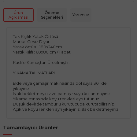
Ürün
Ödeme
Yorumlar
Açıklaması
Seçenekleri
Tek Kişilik Yatak Örtüsü
Marka: Çeyiz Diyarı
Yatak örtüsü: 180x240cm
Yastık Kılıfı : 60x80 cm / 1 adet
Kadife Kumaştan Üretilmiştir.
YIKAMA TALİMATLARI
Elde veya çamaşır makinasında bol suyla 30`de
yıkayınız.
Islak bekletmeyiniz ve çamaşır suyu kullanmayınız.
Yıkama esnasında koyu renkleri ayrı tutunuz.
Düşük devirde tamburlu kurutucuda kurutabilirsiniz.
Açık ve koyu renkleri ayrı yıkayınız,Islak bekletmeyiniz.
Tamamlayıcı Ürünler