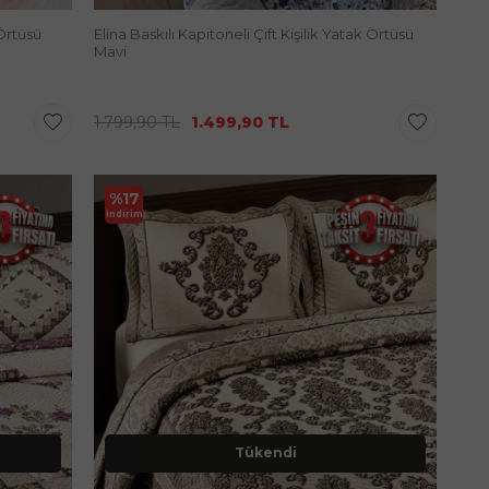
 Örtüsü
Elina Baskılı Kapitoneli Çift Kişilik Yatak Örtüsü
Mavi
1.799,90
TL
1.499,90
TL
%
17
İndirim
Tükendi