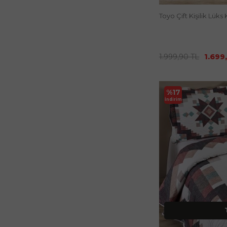
Toyo Çift Kişilik Lük
1.999,90
TL
1.699
%
17
İndirim