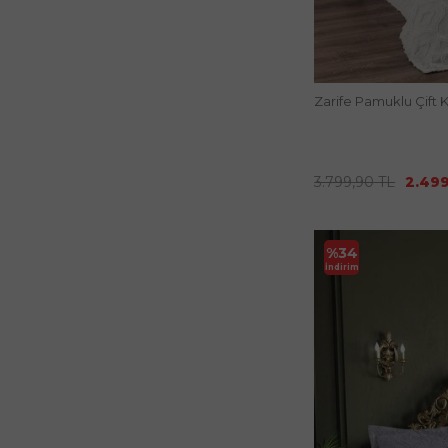
Zarife Pamuklu Çift 
3.799,90
TL
2.49
%
34
İndirim