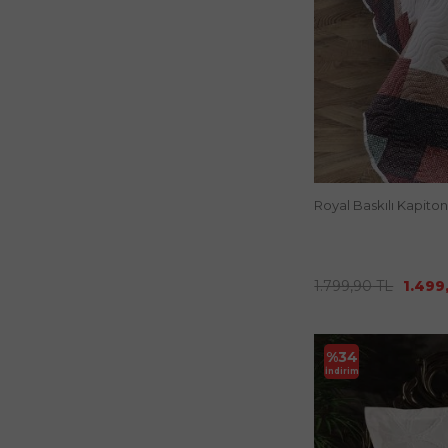
Royal Baskılı Kapitone
1.799,90
TL
1.499
%
34
İndirim