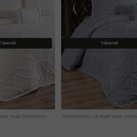
Tükendi
Tükendi
işilik Yatak Örtüsü Krem
Zehra Pamuklu Çift Kişilik Yatak Örtüsü