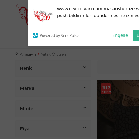
Subscribe to our
www.ceyizdiyari.com masaüstünüze 
notifications!
push bildirimleri göndermesine izin ve
To enable permission prompts, click
on the notification icon
Engelle
Powered by SendPulse
NEVRESIM TAKIMLARI
ÇEYIZLIK ÜRÜNLER
YATA
Anasayfa
Yatak Örtüleri
Renk
%
17
Marka
İndirim
Model
Fiyat