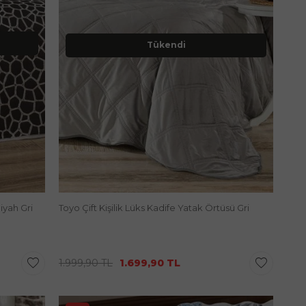
Tükendi
iyah Gri
Toyo Çift Kişilik Lüks Kadife Yatak Örtüsü Gri
1.999,90
TL
1.699,90
TL