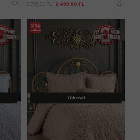
3.799,90
TL
2.499,90
TL
%
34
İndirim
Tükendi