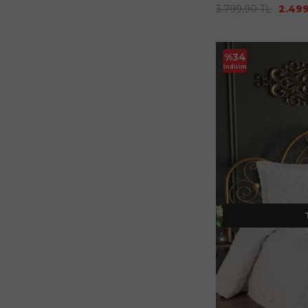
3.799,90
TL
2.49
%
34
İndirim