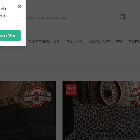
×
web
rin.
İzin Ver
K ÖRTÜLERI
PIKE TAKIMLARI
BANYO
MASA ÖRTÜLERI
BATT
%
17
İndirim