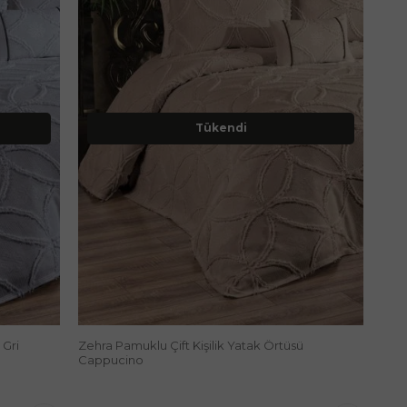
Tükendi
 Gri
Zehra Pamuklu Çift Kişilik Yatak Örtüsü
Cappucino