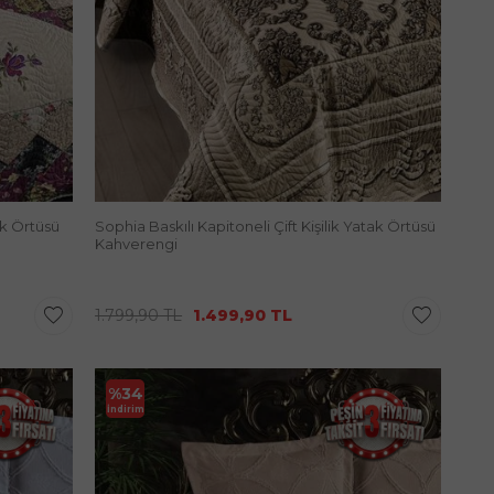
ak Örtüsü
Sophia Baskılı Kapitoneli Çift Kişilik Yatak Örtüsü
Kahverengi
1.799,90
TL
1.499,90
TL
%
34
İndirim