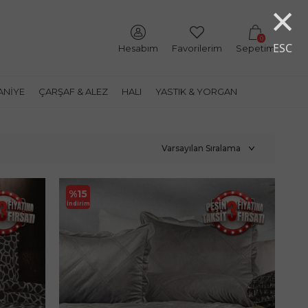
×
0
ESC
Hesabım
Favorilerim
Sepetim
ANIYE
ÇARŞAF & ALEZ
HALI
YASTIK & YORGAN
%
15
İndirim