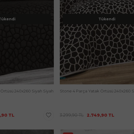
Tükendi
Tükendi
 Örtüsü 240x260 Siyah Siyah
Stone 4 Parça Yatak Örtüsü 240x260 S
,90
TL
3.299,90
TL
2.749,90
TL