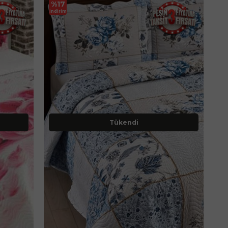
%
17
İndirim
Tükendi