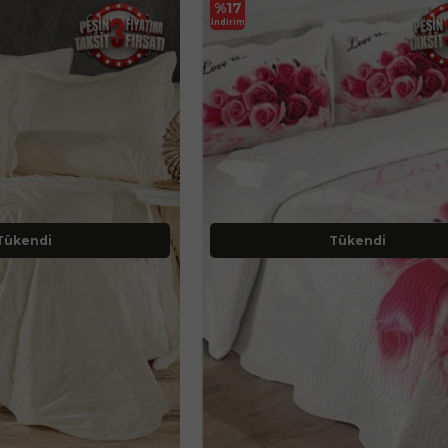
%
17
İndirim
Tükendi
Tükendi