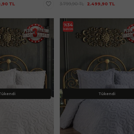
9,90
TL
3.799,90
TL
2.499,90
TL
%
34
İndirim
Tükendi
Tükendi