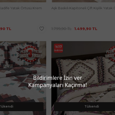
s Kadife Yatak Örtüsü Krem
Aşk Baskılı Kapitoneli Çift Kişilik Yatak
,90
TL
1.799,90
TL
1.499,90
TL
%
17
İndirim
Bildirimlere İzin ver
Kampanyaları Kaçırma!
Tükendi
Tükendi