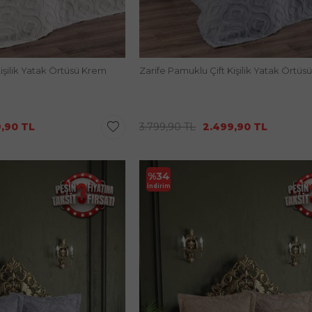
Kişilik Yatak Örtüsü Krem
Zarife Pamuklu Çift Kişilik Yatak Örtüsü
9,90
TL
3.799,90
TL
2.499,90
TL
%
34
İndirim