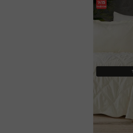
%
15
İndirim