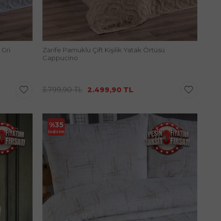
 Gri
Zarife Pamuklu Çift Kişilik Yatak Örtüsü
Cappucino
3.799,90
TL
2.499,90
TL
%
35
İndirim