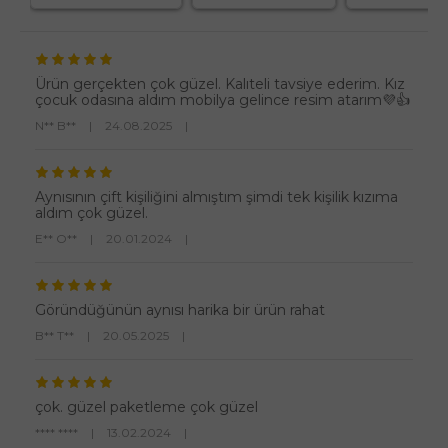
Ürün gerçekten çok güzel. Kalıteli tavsiye ederim. Kız
çocuk odasına aldım mobilya gelince resim atarım💜👍
N** B**
|
24.08.2025
|
Aynısının çift kişiliğini almıştım şimdi tek kişilik kızıma
aldım çok güzel.
E** O**
|
20.01.2024
|
Göründüğünün aynısı harika bir ürün rahat
B** T**
|
20.05.2025
|
çok. güzel paketleme çok güzel
**** ****
|
13.02.2024
|