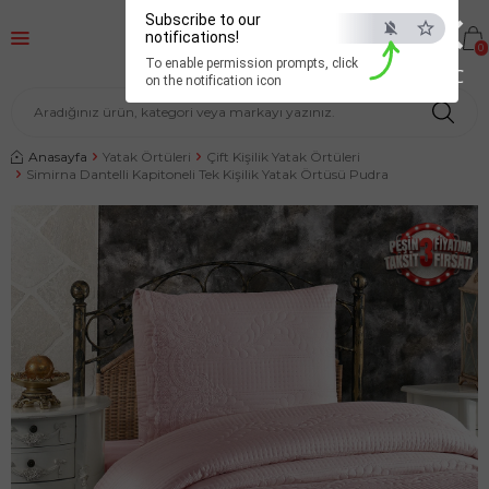
×
Subscribe to our
notifications!
0
To enable permission prompts, click
ESC
on the notification icon
Anasayfa
Yatak Örtüleri
Çift Kişilik Yatak Örtüleri
Simirna Dantelli Kapitoneli Tek Kişilik Yatak Örtüsü Pudra