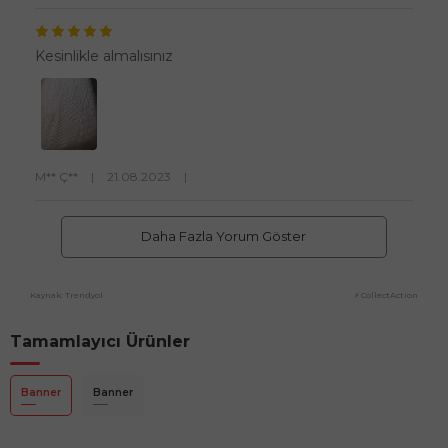
Kesinlikle almalısınız
M** Ç**
|
21.08.2023
|
Daha Fazla Yorum Göster
Kaynak: Trendyol
⚡ CollectAction
Tamamlayıcı Ürünler
Banner
Banner