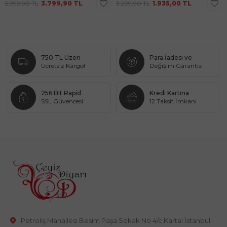
5.999,90
TL
3.799,90
TL
3.299,90
TL
1.935,00
TL
750 TL Üzeri
Para İadesi ve
Ücretsiz Kargo!
Değişim Garantisi
256 Bit Rapid
Kredi Kartına
SSL Güvencesi
12 Taksit İmkanı
Petroliş Mahallesi Besim Paşa Sokak No 4/c Kartal İstanbul