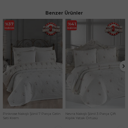
Benzer Ürünler
%
37
%
41
İndirim
İndirim
Pinkrose Nakışlı Şönil 7 Parça Gelin
Nevra Nakışlı Şönil 3 Parça Çift
Seti Krem
Kişilik Yatak Örtüsü