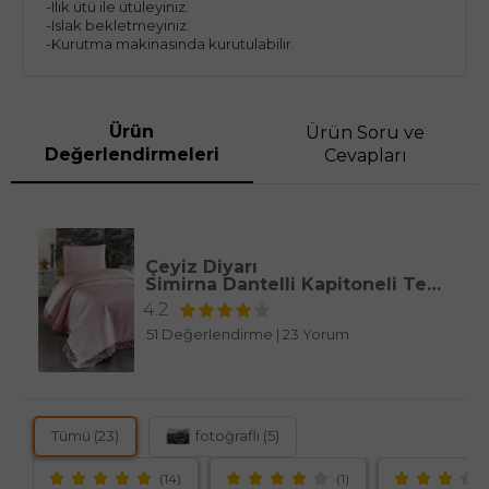
-Ilık ütü ile ütüleyiniz.
-Islak bekletmeyiniz.
-Kurutma makinasında kurutulabilir.
Ürün
Ürün Soru ve
Değerlendirmeleri
Cevapları
Çeyiz Diyarı
Simirna Dantelli Kapitoneli Tek Kişilik Yatak Örtüsü Pudra
4.2
51 Değerlendirme
|
23 Yorum
Tümü (23)
fotoğraflı (5)
(14)
(1)