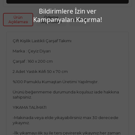
Bildirimlere İzin ver
Ürün
Ödeme
Kampanyaları Kaçırma!
Yorumlar
Açıklaması
Seçenekleri
Çift Kişilik Lastikli Çarşaf Takımı
Marka : Çeyiz Diyarı
Çarşaf : 160 x 200 cm
2 Adet Yastık Kılıfı 50 x 70 cm
%100 Pamuklu Kumaştan Üretimi Yapılmıştır.
Ürünü beğenmeme durumunda koşulsuz iade hakkına
sahipsiniz.
YIKAMA TALİMATI
-Makinada veya elde yıkayabilirsiniz max 30 derecede
yıkayınız.
-İlk yıkamayı ılık su ile ters çevirerek yıkayınız.her zaman