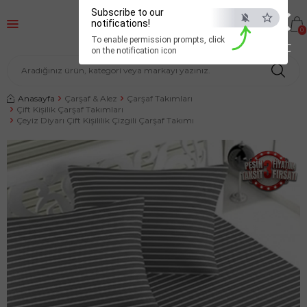
×
Subscribe to our
notifications!
0
To enable permission prompts, click
ESC
on the notification icon
Anasayfa
Çarşaf & Alez
Çarşaf Takımları
Çift Kişilik Çarşaf Takımları
Çeyiz Diyarı Çift Kişililik Çizgili Çarşaf Takımı