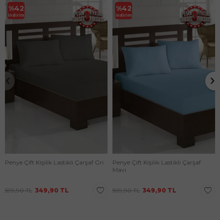
%
42
%
42
İndirim
İndirim
Penye Çift Kişilik Lastikli Çarşaf Gri
Penye Çift Kişilik Lastikli Çarşaf
Mavi
599,90
TL
349,90
TL
599,90
TL
349,90
TL