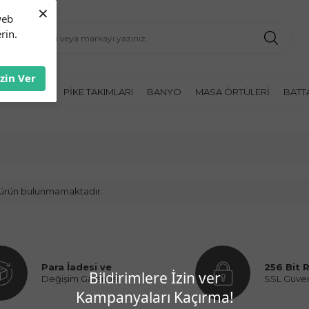
×
web
rin.
İzin Ver
K ÖRTÜLERI
PIKE TAKIMLARI
BANYO
MASA ÖRTÜLERI
BATT
it ürün bulunmamaktadır.
Para İadesi ve
256 Bit 
Bildirimlere İzin ver
Değişim Garantisi
SSL Güve
Kampanyaları Kaçırma!