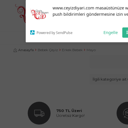
Subscribe to our
www.ceyizdiyari.com masaüstünüze 
notifications!
push bildirimleri göndermesine izin ve
To enable permission prompts, click
on the notification icon
Engelle
Powered by SendPulse
NEVRESIM TAKIMLARI
ÇEYIZLIK ÜRÜNLER
YATA
Anasayfa
Bebek Çeyiz
Erkek Bebek
Mayo
İlgili kategoriye a
750 TL Üzeri
Ücretsiz Kargo!