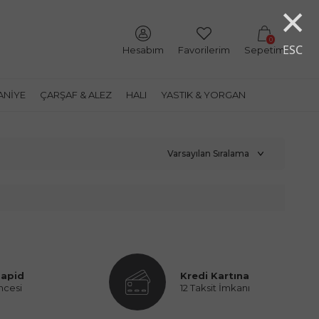
×
0
ESC
Hesabım
Favorilerim
Sepetim
ANIYE
ÇARŞAF & ALEZ
HALI
YASTIK & YORGAN
Rapid
Kredi Kartına
ncesi
12 Taksit İmkanı