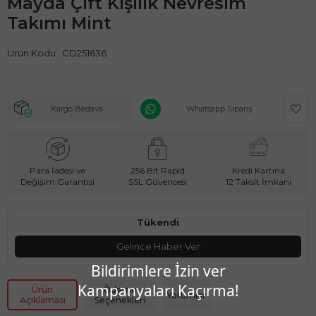
Mayda Çift Kişilik Nevresim
Takımı Mint
Ürün Kodu :
CD251636
Kargo Bedava
Whatsapp Sipariş
Para İadesi ve
256 Bit Rapid
Kredi Kartına
Değişim Garantisi
SSL Güvencesi
12 Taksit İmkanı
Tükendi
Gelince Haber Ver
Bildirimlere İzin ver
Kampanyaları Kaçırma!
Ürün
Ödeme
Yorumlar
Açıklaması
Seçenekleri