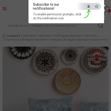
×
Subscribe to our
notifications!
0
To enable permission prompts, click
ESC
on the notification icon
Anasayfa
Nevresim Takımları
Çift Kişilik Nevresim Takımları
Ranforce Çift Kişilik Nevresim
Mayda Çift Kişilik Nevresim Takımı Mint