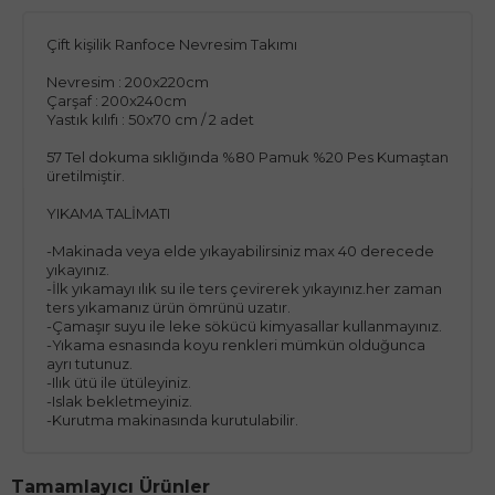
Çift kişilik Ranfoce Nevresim Takımı
Nevresim : 200x220cm
Çarşaf : 200x240cm
Yastık kılıfı : 50x70 cm / 2 adet
57 Tel dokuma sıklığında %80 Pamuk %20 Pes Kumaştan
üretilmiştir.
YIKAMA TALİMATI
-Makinada veya elde yıkayabilirsiniz max 40 derecede
yıkayınız.
-İlk yıkamayı ılık su ile ters çevirerek yıkayınız.her zaman
ters yıkamanız ürün ömrünü uzatır.
-Çamaşır suyu ile leke sökücü kimyasallar kullanmayınız.
-Yıkama esnasında koyu renkleri mümkün olduğunca
ayrı tutunuz.
-Ilık ütü ile ütüleyiniz.
-Islak bekletmeyiniz.
-Kurutma makinasında kurutulabilir.
Tamamlayıcı Ürünler