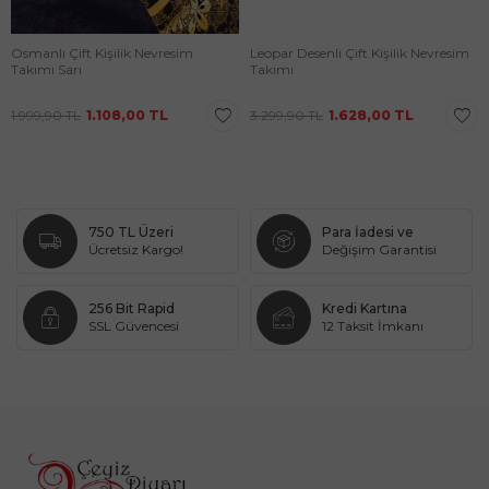
Osmanlı Çift Kişilik Nevresim
Leopar Desenli Çift Kişilik Nevresim
Takımı Sarı
Takımı
1.999,90
TL
1.108,00
TL
3.299,90
TL
1.628,00
TL
750 TL Üzeri
Para İadesi ve
Ücretsiz Kargo!
Değişim Garantisi
256 Bit Rapid
Kredi Kartına
SSL Güvencesi
12 Taksit İmkanı