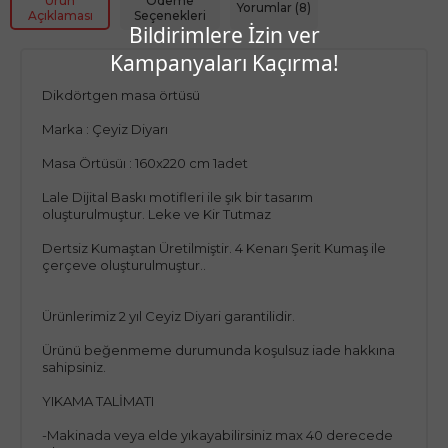
Ürün
Ödeme
Yorumlar (8)
Açıklaması
Seçenekleri
Bildirimlere İzin ver
Kampanyaları Kaçırma!
Dikdörtgen masa örtüsü
Marka : Çeyiz Diyarı
Masa Örtüsüı : 160x220 cm 1adet
Lale Dijital Baskı motifleri ile şık bir tasarım
oluşturulmuştur. Leke ve Kir Tutmaz
Dertsiz Kumaştan Üretilmiştir. 4 Kenarı Şerit Kumaş ile
çerçeve oluşturulmuştur..
Ürünlerimiz 2 yıl Ceyiz Diyari garantilidir.
Ürünü beğenmeme durumunda koşulsuz iade hakkına
sahipsiniz.
YIKAMA TALİMATI
-Makinada veya elde yıkayabilirsiniz max 40 derecede