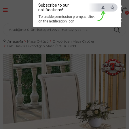
×
Subscribe to our
notifications!
0
To enable permission prompts, click
ESC
on the notification icon
Anasayfa
Masa Örtüsü
Dikdörtgen Masa Örtüleri
Lale Baskılı Dikdörtgen Masa Örtüsü Gold