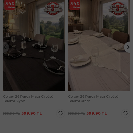
%
40
%
40
İndirim
İndirim
Colber 26 Parça Masa Örtüsü
Colber 26 Parça Masa Örtüsü
Takımı Siyah
Takımı Krem
999,90
TL
599,90
TL
999,90
TL
599,90
TL