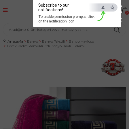
×
Subscribe to our
notifications!
0
To enable permission prompts, click
ESC
on the notification icon
Anasayfa
Banyo
Banyo Tekstili
Banyo Havlusu
Greek Kadife Pamuklu 2'li Banyo Havlu Takımı