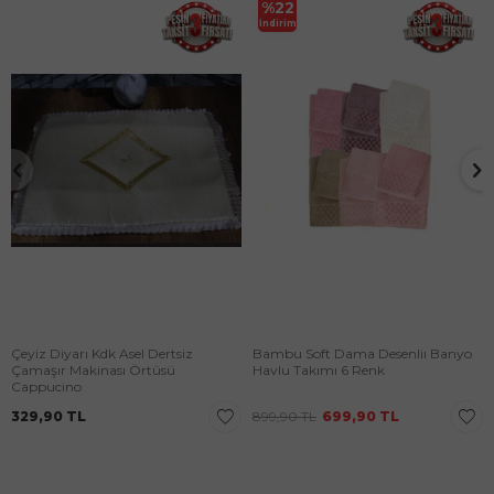
%
22
İndirim
Çeyiz Diyarı Kdk Asel Dertsiz
Bambu Soft Dama Desenliı Banyo
Çamaşır Makinası Örtüsü
Havlu Takımı 6 Renk
Cappucino
329,90
TL
899,90
TL
699,90
TL