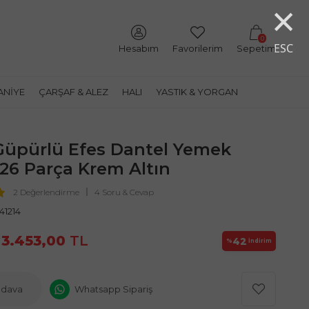
×
0
ESC
Hesabım
Favorilerim
Sepetim
ANIYE
ÇARŞAF & ALEZ
HALI
YASTIK & YORGAN
Güpürlü Efes Dantel Yemek
 26 Parça Krem Altın
2 Değerlendirme
4 Soru & Cevap
1214
3.453,00
TL
42
%
İndirim
edava
Whatsapp Sipariş