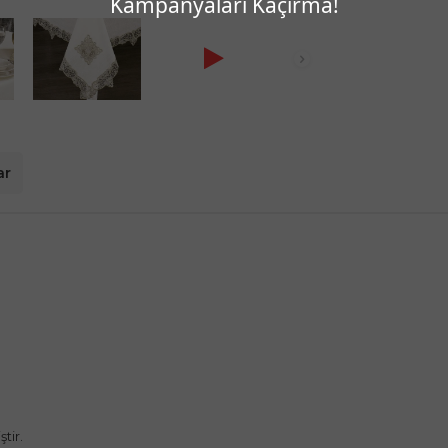
Kampanyaları Kaçırma!
ar
tir.