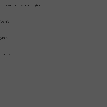
bir tasarım oluşturulmuştur.
siniz.
yınız.
utunuz.