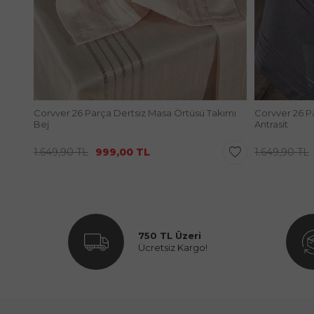
Corvver 26 Parça Dertsiz Masa Örtüsü Takımı
Corvver 26 P
Bej
Antrasit
1.649,90
TL
999,00
TL
1.649,90
TL
750 TL Üzeri
Ücretsiz Kargo!