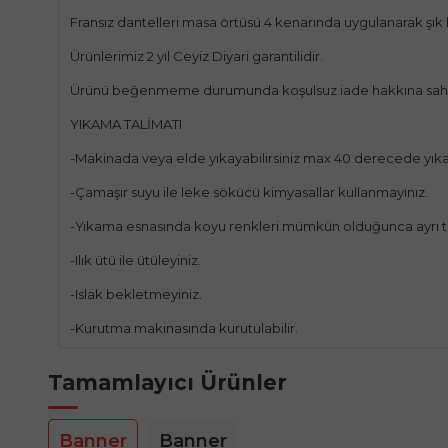
Fransız dantelleri masa örtüsü 4 kenarında uygulanarak şık 
Ürünlerimiz 2 yıl Ceyiz Diyari garantilidir.
Ürünü beğenmeme durumunda koşulsuz iade hakkına sahip
YIKAMA TALİMATI
-Makinada veya elde yıkayabilirsiniz max 40 derecede yıka
-Çamaşır suyu ile leke sökücü kimyasallar kullanmayınız.
-Yıkama esnasında koyu renkleri mümkün olduğunca ayrı t
-Ilık ütü ile ütüleyiniz.
-Islak bekletmeyiniz.
-Kurutma makinasında kurutulabilir.
Tamamlayıcı Ürünler
Banner
Banner