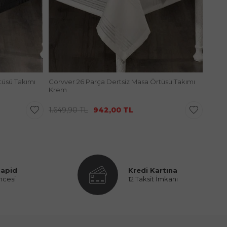
tüsü Takımı
Corvver 26 Parça Dertsiz Masa Örtüsü Takımı
Corvv
Krem
Gri
1.649,90
TL
942,00
TL
1.649
Rapid
Kredi Kartına
ncesi
12 Taksit İmkanı