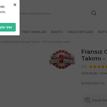
×
web
rin.
İzin Ver
K ÖRTÜLERI
PIKE TAKIMLARI
BANYO
MASA ÖRTÜLERI
BATT
lü Efes Dantel Yemek Takımı - 26 Parça Krem Altın
Fransız 
Takımı -
5.0
Ürün Kodu :
CD44
5.949,90
TL
Kargo B