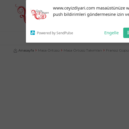
Subscribe to our
www.ceyizdiyari.com masaüstünüze 
notifications!
push bildirimleri göndermesine izin ve
To enable permission prompts, click
on the notification icon
Engelle
Powered by SendPulse
NEVRESIM TAKIMLARI
ÇEYIZLIK ÜRÜNLER
YATA
Anasayfa
Masa Örtüsü
Masa Örtüsü Takımları
Fransız Güpür