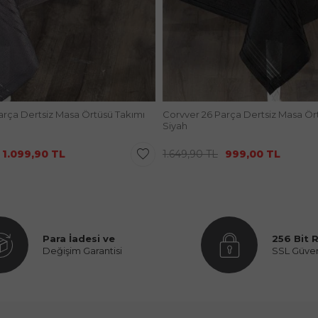
arça Dertsiz Masa Örtüsü Takımı
Corvver 26 Parça Dertsiz Masa Ör
Siyah
1.099,90
TL
1.649,90
TL
999,00
TL
Para İadesi ve
256 Bit 
Değişim Garantisi
SSL Güve