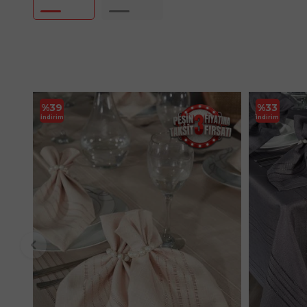
%
39
%
33
İndirim
İndirim