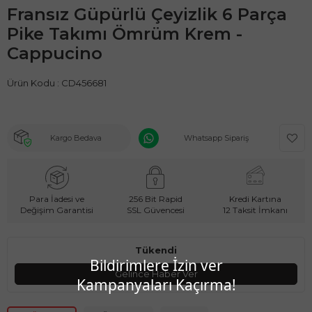
Fransız Güpürlü Çeyizlik 6 Parça
Pike Takımı Ömrüm Krem -
Cappucino
Ürün Kodu :
CD456681
Kargo Bedava
Whatsapp Sipariş
Para İadesi ve
256 Bit Rapid
Kredi Kartına
Değişim Garantisi
SSL Güvencesi
12 Taksit İmkanı
Tükendi
Bildirimlere İzin ver
Gelince Haber Ver
Kampanyaları Kaçırma!