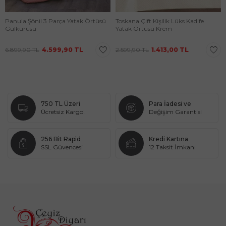
Panula Şönil 3 Parça Yatak Örtüsü
Toskana Çift Kişilik Lüks Kadife
Gülkurusu
Yatak Örtüsü Krem
6.899,90
TL
4.599,90
TL
2.599,90
TL
1.413,00
TL
750 TL Üzeri
Para İadesi ve
Ücretsiz Kargo!
Değişim Garantisi
256 Bit Rapid
Kredi Kartına
SSL Güvencesi
12 Taksit İmkanı