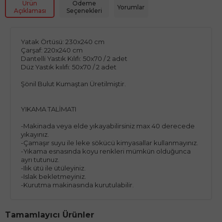
Ürün
Ödeme
Yorumlar
Açıklaması
Seçenekleri
Yatak Örtüsü: 230x240 cm
Çarşaf: 220x240 cm
Dantelli Yastık Kılıfı: 50x70 / 2 adet
Düz Yastık kıılıfı: 50x70 / 2 adet
Şönil Bulut Kumaştan Üretilmiştir.
YIKAMA TALİMATI
-Makinada veya elde yıkayabilirsiniz max 40 derecede
yıkayınız.
-Çamaşır suyu ile leke sökücü kimyasallar kullanmayınız.
-Yıkama esnasında koyu renkleri mümkün olduğunca
ayrı tutunuz.
-Ilık ütü ile ütüleyiniz.
-Islak bekletmeyiniz.
-Kurutma makinasında kurutulabilir.
Tamamlayıcı Ürünler