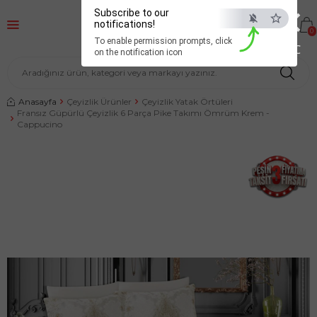
×
Subscribe to our
notifications!
0
To enable permission prompts, click
ESC
on the notification icon
Anasayfa
Çeyizlik Ürünler
Çeyizlik Yatak Örtüleri
Fransız Güpürlü Çeyizlik 6 Parça Pike Takımı Ömrüm Krem -
Cappucino