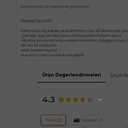
Ürünlerimiz 2 yıl ceyizdiyari garantilidir.
YIKAMA TALİMATI
-Makinada veya elde yıkayabilirsiniz max 40 derecede yıka
-Çamaşır suyu ile leke sökücü kimyasallar kullanmayınız.
-Yıkama esnasında koyu renkleri mümkün olduğunca ayrı t
-Ilık ütü ile ütüleyiniz.
-Islak bekletmeyiniz.
-Kurutma makinasında kurutulabilir.
Ürün Değerlendirmeleri
Ürün So
4.3
Tümü (5)
fotoğraflı (1)