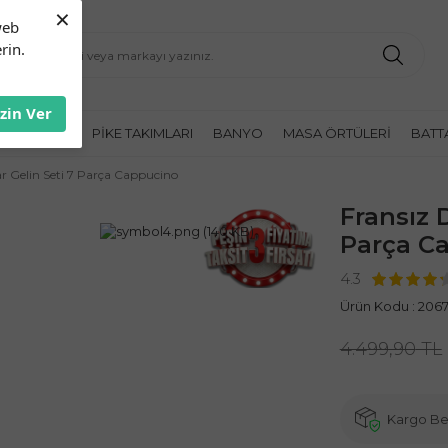
×
web
rin.
İzin Ver
K ÖRTÜLERI
PIKE TAKIMLARI
BANYO
MASA ÖRTÜLERI
BATT
ar Gelin Seti 7 Parça Cappucino
Fransız D
Parça C
4.3
Ürün Kodu :
2067
4.499,90
TL
Kargo B