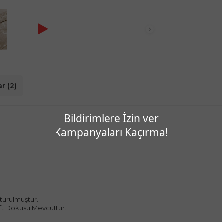
r (2)
Bildirimlere İzin ver
Kampanyaları Kaçırma!
şturulmuştur.
oft Dokusu Mevcuttur.