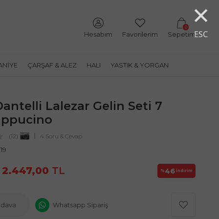
×
0
ESC
Hesabım
Favorilerim
Sepetim
ANIYE
ÇARŞAF & ALEZ
HALI
YASTIK & YORGAN
antelli Lalezar Gelin Seti 7
appucino
(12)
4 Soru & Cevap
19
2.447,00
TL
46
%
İndirim
edava
Whatsapp Sipariş