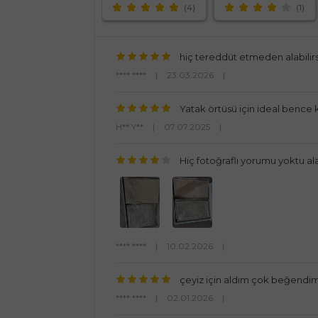
(4)
(1)
hiç tereddüt etmeden alabilirs
**** ****
|
23.03.2026
|
Yatak örtüsü için ideal bence kum
H** Y**
|
07.07.2025
|
Hiç fotoğraflı yorumu yoktu ala
**** ****
|
10.02.2026
|
çeyiz için aldım çok beğendi
**** ****
|
02.01.2026
|