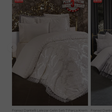
İndirim
İndirim
Fransız Dantelli Lalezar Gelin Seti 7 Parça Krem
Fransız Dantel