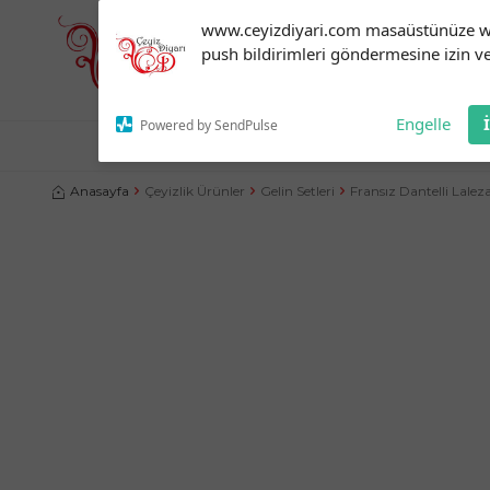
Subscribe to our
www.ceyizdiyari.com masaüstünüze 
notifications!
push bildirimleri göndermesine izin ve
To enable permission prompts, click
on the notification icon
Engelle
Powered by SendPulse
NEVRESIM TAKIMLARI
ÇEYIZLIK ÜRÜNLER
YATA
Anasayfa
Çeyizlik Ürünler
Gelin Setleri
Fransız Dantelli Lalez