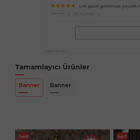
çok güzel gelinimize çeyizlik 
**** ****
|
08.01.2026
|
Kaynak: Trendyol
Tamamlayıcı Ürünler
Banner
Banner
%
46
%
47