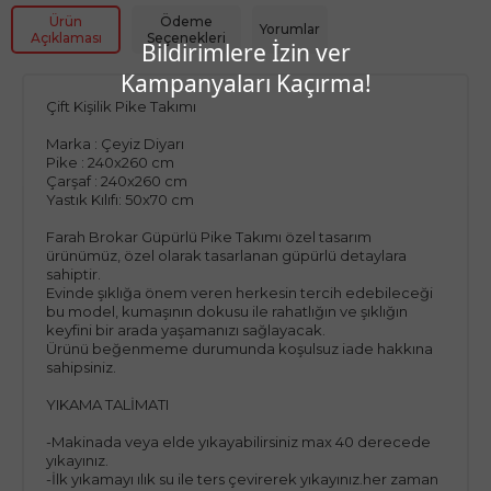
Ürün
Ödeme
Yorumlar
Açıklaması
Seçenekleri
Bildirimlere İzin ver
Kampanyaları Kaçırma!
Çift Kişilik Pike Takımı
Marka : Çeyiz Diyarı
Pike : 240x260 cm
Çarşaf : 240x260 cm
Yastık Kılıfı: 50x70 cm
Farah Brokar Güpürlü Pike Takımı özel tasarım
ürünümüz, özel olarak tasarlanan güpürlü detaylara
sahiptir.
Evinde şıklığa önem veren herkesin tercih edebileceği
bu model, kumaşının dokusu ile rahatlığın ve şıklığın
keyfini bir arada yaşamanızı sağlayacak.
Ürünü beğenmeme durumunda koşulsuz iade hakkına
sahipsiniz.
YIKAMA TALİMATI
-Makinada veya elde yıkayabilirsiniz max 40 derecede
yıkayınız.
-İlk yıkamayı ılık su ile ters çevirerek yıkayınız.her zaman