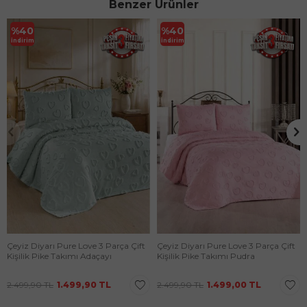
Benzer Ürünler
%
40
%
40
İndirim
İndirim
Çeyiz Diyarı Pure Love 3 Parça Çift
Çeyiz Diyarı Pure Love 3 Parça Çift
Kişilik Pike Takımı Adaçayı
Kişilik Pike Takımı Pudra
2.499,90
TL
1.499,90
TL
2.499,90
TL
1.499,00
TL