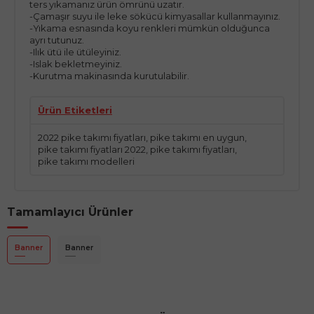
ters yıkamanız ürün ömrünü uzatır.
-Çamaşır suyu ile leke sökücü kimyasallar kullanmayınız.
-Yıkama esnasında koyu renkleri mümkün olduğunca
ayrı tutunuz.
-Ilık ütü ile ütüleyiniz.
-Islak bekletmeyiniz.
-Kurutma makinasında kurutulabilir.
Ürün Etiketleri
2022 pike takımı fiyatları
,
pike takımı en uygun
,
pike takımı fiyatları 2022
,
pike takımı fiyatları
,
pike takımı modelleri
Tamamlayıcı Ürünler
Banner
Banner