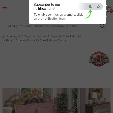
×
Subscribe to our
notifications!
0
To enable permission prompts, click
ESC
on the notification icon
Anasayfa
Çeyizlik Ürünler
Çeyizlik Pike Takımları
Farah Brokar Güpürlü Pike Takımı Pudra