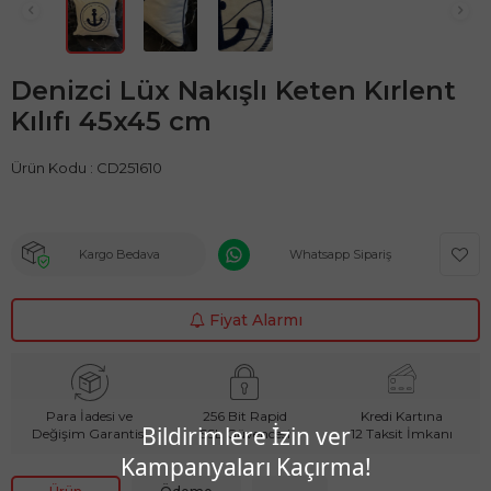
Denizci Lüx Nakışlı Keten Kırlent
Kılıfı 45x45 cm
Ürün Kodu :
CD251610
Kargo Bedava
Whatsapp Sipariş
Fiyat Alarmı
Para İadesi ve
256 Bit Rapid
Kredi Kartına
Bildirimlere İzin ver
Değişim Garantisi
SSL Güvencesi
12 Taksit İmkanı
Kampanyaları Kaçırma!