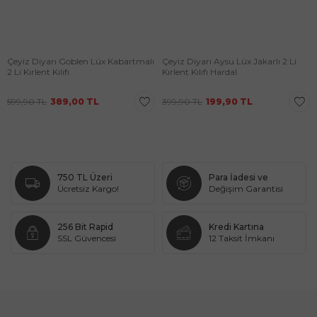
Çeyiz Diyarı Goblen Lüx Kabartmalı
Çeyiz Diyarı Aysu Lüx Jakarlı 2 Li
2 Li Kırlent Kılıfı
Kırlent Kılıfı Hardal
599,90
TL
389,00
TL
399,90
TL
199,90
TL
750 TL Üzeri
Para İadesi ve
Ücretsiz Kargo!
Değişim Garantisi
256 Bit Rapid
Kredi Kartına
SSL Güvencesi
12 Taksit İmkanı