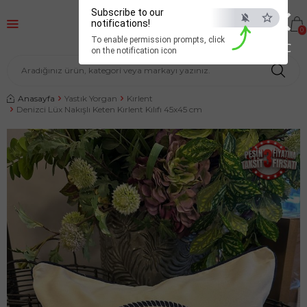
×
Subscribe to our
notifications!
0
To enable permission prompts, click
ESC
on the notification icon
Anasayfa
Yastık Yorgan
Kırlent
Denizci Lüx Nakışlı Keten Kırlent Kılıfı 45x45 cm