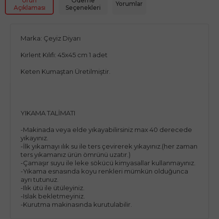
Ürün
Ödeme
Yorumlar
Açıklaması
Seçenekleri
Marka: Çeyiz Diyarı
Kırlent Kılıfı: 45x45 cm 1 adet
Keten Kumaştan Üretilmiştir.
YIKAMA TALİMATI
-Makinada veya elde yıkayabilirsiniz max 40 derecede
yıkayınız.
-İlk yıkamayı ılık su ile ters çevirerek yıkayınız.(her zaman
ters yıkamanız ürün ömrünü uzatır.)
-Çamaşır suyu ile leke sökücü kimyasallar kullanmayınız.
-Yıkama esnasında koyu renkleri mümkün olduğunca
ayrı tutunuz.
-Ilık ütü ile ütüleyiniz.
-Islak bekletmeyiniz.
-Kurutma makinasında kurutulabilir.