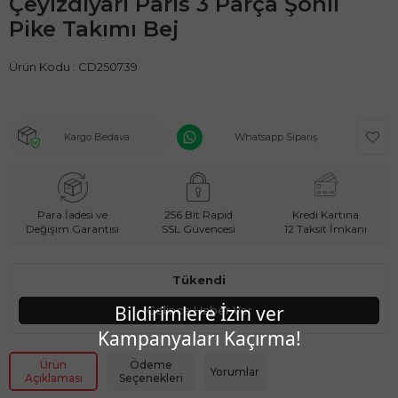
Çeyizdiyarı Paris 3 Parça Şönil
Pike Takımı Bej
Ürün Kodu :
CD250739
Kargo Bedava
Whatsapp Sipariş
Para İadesi ve
256 Bit Rapid
Kredi Kartına
Değişim Garantisi
SSL Güvencesi
12 Taksit İmkanı
Tükendi
Bildirimlere İzin ver
Gelince Haber Ver
Kampanyaları Kaçırma!
Ürün
Ödeme
Yorumlar
Açıklaması
Seçenekleri