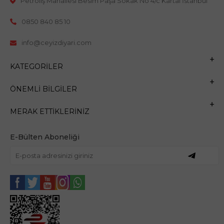
Petroliş Mahallesi Besim Paşa Sokak No 4/c Kartal İstanbul
0850 840 85 10
info@ceyizdiyari.com
KATEGORILER
ÖNEMLI BILGILER
MERAK ETTIKLERINIZ
E-Bülten Aboneliği