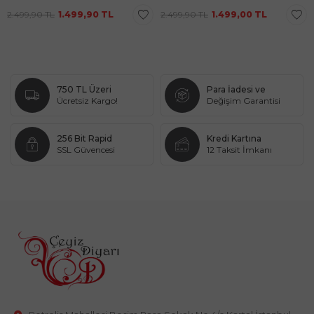
2.499,90
TL
1.499,90
TL
2.499,90
TL
1.499,00
TL
750 TL Üzeri
Para İadesi ve
Ücretsiz Kargo!
Değişim Garantisi
256 Bit Rapid
Kredi Kartına
SSL Güvencesi
12 Taksit İmkanı