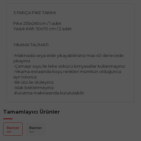
3 PARÇA PİKE TAKIMI
Pike 255x260cm / 1 adet
Yastık Kılıfı: 50x70 cm / 2 adet
YIKAMA TALİMATI
-Makinada veya elde yıkayabilirsiniz max 40 derecede
yıkayınız.
-Çamaşır suyu ile leke sökücü kimyasallar kullanmayınız.
-Yıkama esnasında koyu renkleri mümkün olduğunca
ayrı tutunuz.
-Ilık ütü ile ütüleyiniz.
-Islak bekletmeyiniz.
-Kurutma makinasında kurutulabilir.
Tamamlayıcı Ürünler
Banner
Banner