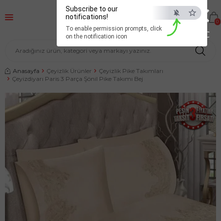
×
Subscribe to our
notifications!
0
To enable permission prompts, click
ESC
on the notification icon
Anasayfa
Çeyizlik Ürünler
Çeyizlik Pike Takımları
Çeyizdiyarı Paris 3 Parça Şönil Pike Takımı Bej