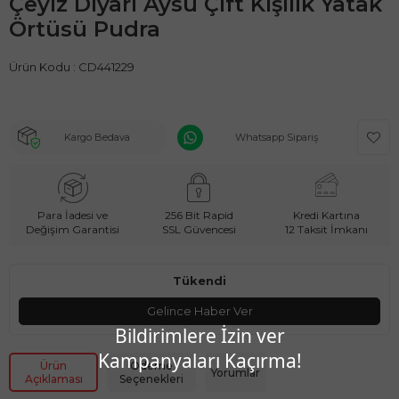
Çeyiz Diyarı Aysu Çift Kişilik Yatak
Örtüsü Pudra
Ürün Kodu :
CD441229
Kargo Bedava
Whatsapp Sipariş
Para İadesi ve
256 Bit Rapid
Kredi Kartına
Değişim Garantisi
SSL Güvencesi
12 Taksit İmkanı
Tükendi
Gelince Haber Ver
Bildirimlere İzin ver
Kampanyaları Kaçırma!
Ürün
Ödeme
Yorumlar
Açıklaması
Seçenekleri