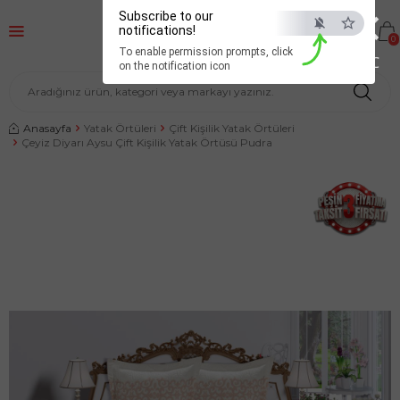
×
Subscribe to our
notifications!
0
To enable permission prompts, click
ESC
on the notification icon
Anasayfa
Yatak Örtüleri
Çift Kişilik Yatak Örtüleri
Çeyiz Diyarı Aysu Çift Kişilik Yatak Örtüsü Pudra