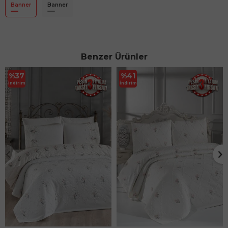
Banner
Banner
Benzer Ürünler
%
37
%
41
İndirim
İndirim