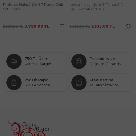
Pinkrose Nakışlı Şönil 7 Parça Gelin
Nevra Nakışlı Şönil 3 Parça Çift
Seti Krem
Kişilik Yatak Örtüsü
5.999,90
TL
3.799,90
TL
3.299,90
TL
1.935,00
TL
750 TL Üzeri
Para İadesi ve
Ücretsiz Kargo!
Değişim Garantisi
256 Bit Rapid
Kredi Kartına
SSL Güvencesi
12 Taksit İmkanı