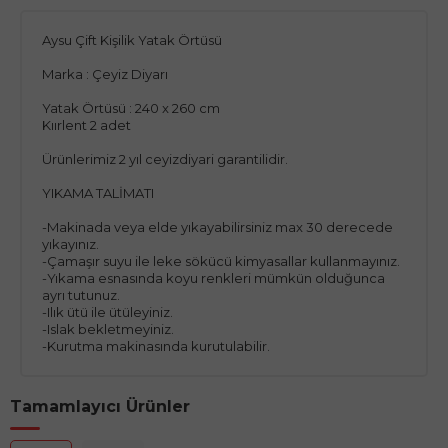
Aysu Çift Kişilik Yatak Örtüsü
Marka : Çeyiz Diyarı
Yatak Örtüsü : 240 x 260 cm
Kıırlent 2 adet
Ürünlerimiz 2 yıl ceyizdiyari garantilidir.
YIKAMA TALİMATI
-Makinada veya elde yıkayabilirsiniz max 30 derecede
yıkayınız.
-Çamaşır suyu ile leke sökücü kimyasallar kullanmayınız.
-Yıkama esnasında koyu renkleri mümkün olduğunca
ayrı tutunuz.
-Ilık ütü ile ütüleyiniz.
-Islak bekletmeyiniz.
-Kurutma makinasında kurutulabilir.
Tamamlayıcı Ürünler