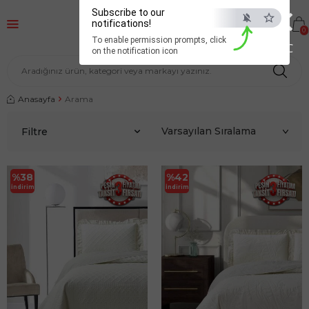
×
Subscribe to our
notifications!
0
To enable permission prompts, click
ESC
on the notification icon
Anasayfa
Arama
Filtre
%
38
%
42
İndirim
İndirim