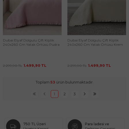
Dubai Elyaf Dolgulu Çift Kişilik
Dubai Elyaf Dolgulu Çift Kişilik
240x260 Cm Yatak Örtüsü Pudra
240x260 Cm Yatak Örtüsü Krem
2.299,90
TL
1.499,90
TL
2.299,90
TL
1.499,90
TL
Toplam
53
ürün bulunmaktadır.
1
2
3
750 TL Üzeri
Para İadesi ve
Ücretsiz Kargo!
Değişim Garantisi