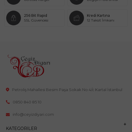
256 Bit Rapid
Kredi Kartına
SSL Güvencesi
12 Taksit İmkanı
Petroliş Mahallesi Besim Paşa Sokak No 4/c Kartal İstanbul
0850 840 85 10
info@ceyizdiyari.com
KATEGORILER