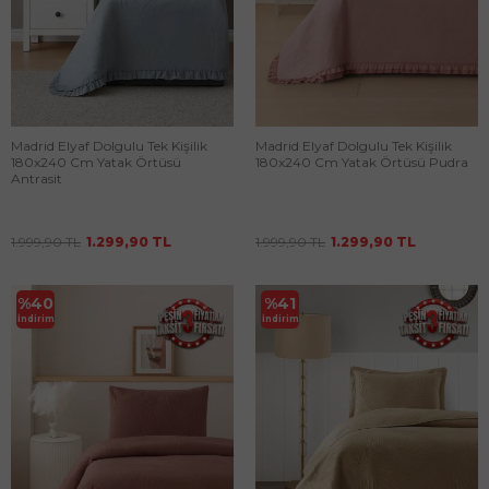
Madrid Elyaf Dolgulu Tek Kişilik
Madrid Elyaf Dolgulu Tek Kişilik
180x240 Cm Yatak Örtüsü
180x240 Cm Yatak Örtüsü Pudra
Antrasit
1.999,90
TL
1.299,90
TL
1.999,90
TL
1.299,90
TL
%
40
%
41
İndirim
İndirim