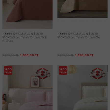
Münih Tek Kişilik Lüks Kadife
Münih Tek Kişilik Lüks Kadife
180x240 cm Yatak Örtüsü Gül
180x240 cm Yatak Örtüsü Bej
Kurusu
2.299,90
TL
1.383,00
TL
2.299,90
TL
1.356,00
TL
%
35
%
35
İndirim
İndirim