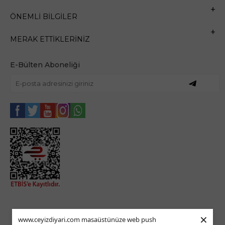
ÖNEMLI BILGILER
MERAK ETTIKLERINIZ
E-Bülten Aboneliği
×
www.ceyizdiyari.com masaüstünüze web push