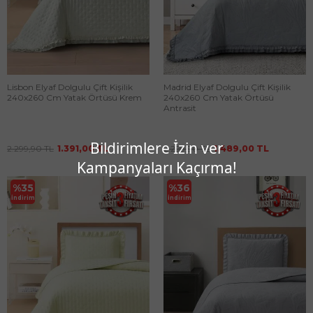
Lisbon Elyaf Dolgulu Çift Kişilik
Madrid Elyaf Dolgulu Çift Kişilik
240x260 Cm Yatak Örtüsü Krem
240x260 Cm Yatak Örtüsü
Antrasit
Bildirimlere İzin ver
2.299,90
TL
1.391,00
TL
2.299,90
TL
1.489,00
TL
Kampanyaları Kaçırma!
%
35
%
36
İndirim
İndirim