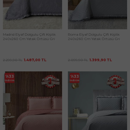
Madrid Elyaf Dolgulu Çift Kişilik
Roma Elyaf Dolgulu Çift Kişilik
240x260 Cm Yatak Örtüsü Gri
240x260 Cm Yatak Örtüsü Gri
2.299,90
TL
1.487,00
TL
2.099,90
TL
1.399,90
TL
%
33
%
33
İndirim
İndirim