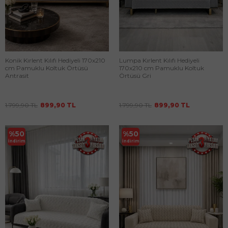
Konik Kırlent Kılıfı Hediyeli 170x210
Lumpa Kırlent Kılıfı Hediyeli
cm Pamuklu Koltuk Örtüsü
170x210 cm Pamuklu Koltuk
Antrasit
Örtüsü Gri
1.799,90
TL
899,90
TL
1.799,90
TL
899,90
TL
%
50
%
50
İndirim
İndirim