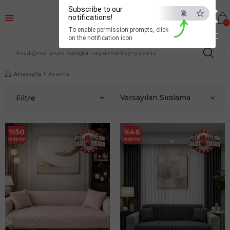
×
Subscribe to our
notifications!
0
To enable permission prompts, click
ESC
on the notification icon
Anasayfa
Arama
Filtre
%
50
%
46
İndirim
İndirim