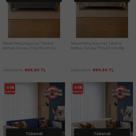
Wood Pelüş Kaymaz Tabanlı
Wood Pelüş Kaymaz Tabanlı
Koltuk Örtüsü 170x215 Cm Gri
Koltuk Örtüsü 170x215 Cm Bej
1.099,90
TL
899,90
TL
1.099,90
TL
899,90
TL
%
18
%
18
İndirim
İndirim
Tükendi
Tükendi