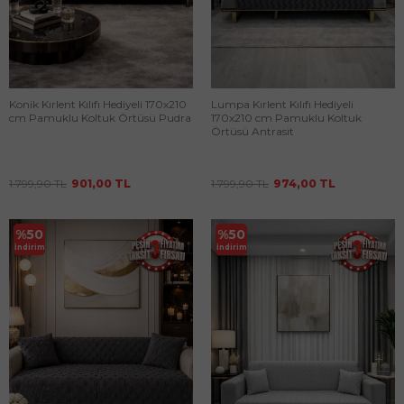
Konik Kırlent Kılıfı Hediyeli 170x210
Lumpa Kırlent Kılıfı Hediyeli
cm Pamuklu Koltuk Örtüsü Pudra
170x210 cm Pamuklu Koltuk
Örtüsü Antrasit
1.799,90
TL
901,00
TL
1.799,90
TL
974,00
TL
%
50
%
50
İndirim
İndirim