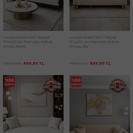
Lumpa Kırlent Kılıfı Hediyeli
Lumpa Kırlent Kılıfı Hediyeli
170x210 cm Pamuklu Koltuk
170x210 cm Pamuklu Koltuk
Örtüsü Krem
Örtüsü Bej
1.799,90
TL
899,90
TL
1.799,90
TL
899,90
TL
%
50
%
50
İndirim
İndirim