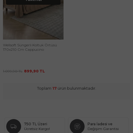
Wellsoft Süngerli Koltuk Örtüsü
170x210 Cm Cappucino
1.099,90
TL
899,90
TL
Toplam
17
ürün bulunmaktadır.
750 TL Üzeri
Para İadesi ve
Ücretsiz Kargo!
Değişim Garantisi