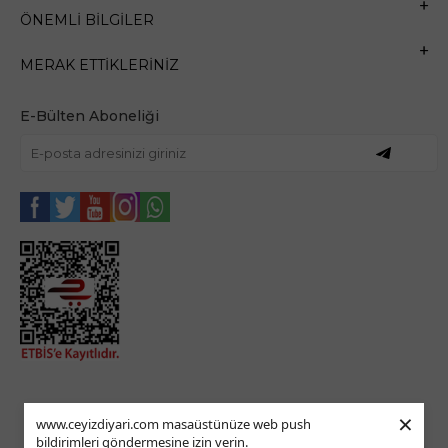
ÖNEMLI BILGILER
MERAK ETTIKLERINIZ
E-Bülten Aboneliği
×
www.ceyizdiyari.com masaüstünüze web push
bildirimleri göndermesine izin verin.