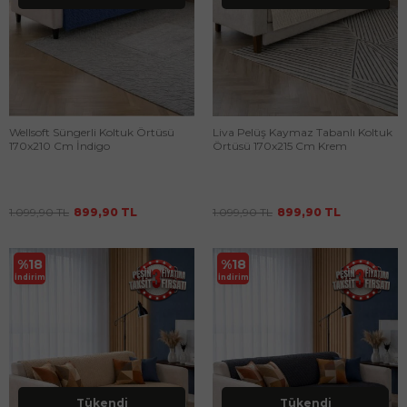
Wellsoft Süngerli Koltuk Örtüsü
Liva Pelüş Kaymaz Tabanlı Koltuk
170x210 Cm İndigo
Örtüsü 170x215 Cm Krem
1.099,90
TL
899,90
TL
1.099,90
TL
899,90
TL
%
18
%
18
İndirim
İndirim
Tükendi
Tükendi