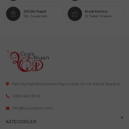
256 Bit Rapid
Kredi Kartına
SSL Güvencesi
12 Taksit İmkanı
Petroliş Mahallesi Besim Paşa Sokak No 4/c Kartal İstanbul
0850 840 85 10
info@ceyizdiyari.com
KATEGORILER