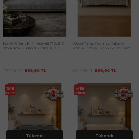
Konik Kırlent Kılıfı Hediyeli 170x210
Wood Pelüş Kaymaz Tabanlı
cm Pamuklu Koltuk Örtüsü Gri
Koltuk Örtüsü 170x215 Cm Krem
1.799,90
TL
899,90
TL
1.099,90
TL
899,90
TL
%
18
%
18
İndirim
İndirim
Tükendi
Tükendi