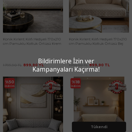
Konik Kırlent Kılıfı Hediyeli 170x210
Konik Kırlent Kılıfı Hediyeli 170x210
cm Pamuklu Koltuk Örtüsü Krem
cm Pamuklu Koltuk Örtüsü Bej
Bildirimlere İzin ver
1.799,90
TL
899,90
TL
1.799,90
TL
899,90
TL
Kampanyaları Kaçırma!
%
50
%
18
İndirim
İndirim
Tükendi