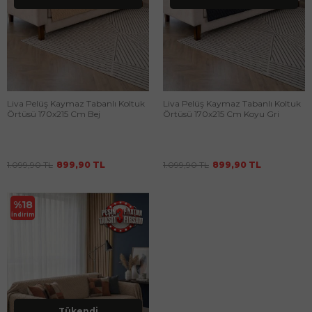
Liva Pelüş Kaymaz Tabanlı Koltuk
Liva Pelüş Kaymaz Tabanlı Koltuk
Örtüsü 170x215 Cm Bej
Örtüsü 170x215 Cm Koyu Gri
1.099,90
TL
899,90
TL
1.099,90
TL
899,90
TL
%
18
İndirim
Tükendi